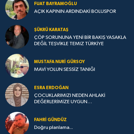
FUAT BAYRAMOĞLU
AÇIK KAPININ ARDINDAKİ BOLUSPOR
ŞÜKRÜ KARATAŞ
ÇÖP SORUNUNA YENİ BİR BAKIŞ YASAKLA
DEĞİL TEŞVİKLE TEMIZ TÜRKİYE
MUSTAFA NURI GÜRSOY
MAVİ YOLUN SESSİZ TANIĞI
ESRA ERDOĞAN
ÇOCUKLARIMIZI NEDEN AHLAKİ
DEĞERLERİMİZE UYGUN
YETİŞTİREMİYORUZ ?
FAHRI GÜNDÜZ
Doğru planlama...