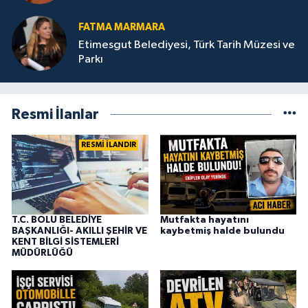
FATMA MARMARA
Etimesgut Belediyesi, Türk Tarih Müzesi ve
Parkı
Resmi İlanlar
RESMİ İLANDIR
T.C. BOLU BELEDİYE
Mutfakta hayatını
BAŞKANLIĞI- AKILLI ŞEHİR VE
kaybetmiş halde bulundu
KENT BİLGİ SİSTEMLERİ
MÜDÜRLÜĞÜ