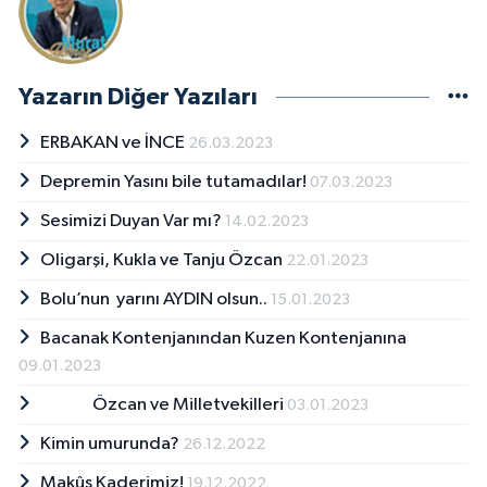
Yazarın Diğer Yazıları
ERBAKAN ve İNCE
26.03.2023
Depremin Yasını bile tutamadılar!
07.03.2023
Sesimizi Duyan Var mı?
14.02.2023
Oligarşi, Kukla ve Tanju Özcan
22.01.2023
Bolu’nun yarını AYDIN olsun..
15.01.2023
Bacanak Kontenjanından Kuzen Kontenjanına
09.01.2023
Özcan ve Milletvekilleri
03.01.2023
Kimin umurunda?
26.12.2022
Makûs Kaderimiz!
19.12.2022