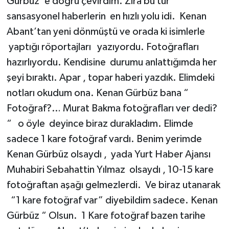
Gürbüz’ e doğru çevirdim. Zira bu tür
sansasyonel haberlerin en hızlı yolu idi. Kenan
Abant’tan yeni dönmüştü ve orada ki isimlerle
yaptığı röportajları yazıyordu. Fotoğrafları
hazırlıyordu. Kendisine durumu anlattığımda her
şeyi bıraktı. Apar , topar haberi yazdık. Elimdeki
notları okudum ona. Kenan Gürbüz bana “
Fotoğraf?… Murat Bakma fotoğrafları ver dedi?
“ o öyle deyince biraz durakladım. Elimde
sadece 1 kare fotoğraf vardı. Benim yerimde
Kenan Gürbüz olsaydı , yada Yurt Haber Ajansı
Muhabiri Sebahattin Yılmaz olsaydı , 10-15 kare
fotoğraftan aşağı gelmezlerdi. Ve biraz utanarak
“1 kare fotoğraf var” diyebildim sadece. Kenan
Gürbüz “ Olsun. 1 Kare fotoğraf bazen tarihe