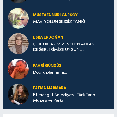
TÜRKİYE
MUSTAFA NURI GÜRSOY
MAVİ YOLUN SESSİZ TANIĞI
ESRA ERDOĞAN
ÇOCUKLARIMIZI NEDEN AHLAKİ
DEĞERLERİMİZE UYGUN
YETİŞTİREMİYORUZ ?
FAHRI GÜNDÜZ
Doğru planlama...
FATMA MARMARA
Etimesgut Belediyesi, Türk Tarih
Müzesi ve Parkı