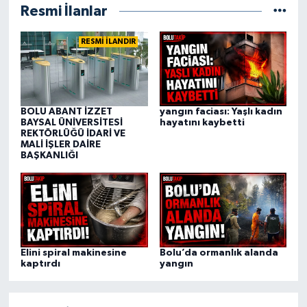
Resmi İlanlar
RESMİ İLANDIR
BOLU ABANT İZZET
yangın faciası: Yaşlı kadın
BAYSAL ÜNİVERSİTESİ
hayatını kaybetti
REKTÖRLÜĞÜ İDARİ VE
MALİ İŞLER DAİRE
BAŞKANLIĞI
Elini spiral makinesine
Bolu’da ormanlık alanda
kaptırdı
yangın