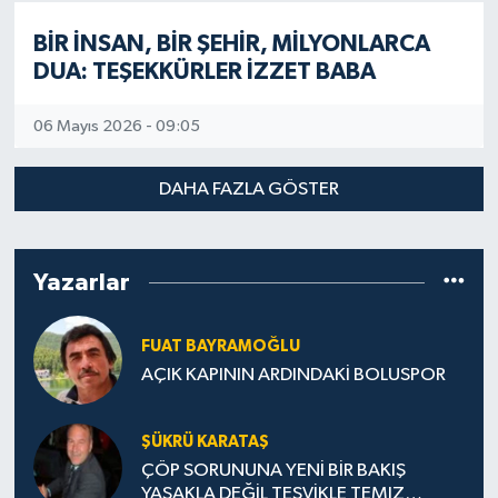
BİR İNSAN, BİR ŞEHİR, MİLYONLARCA
DUA: TEŞEKKÜRLER İZZET BABA
06 Mayıs 2026 - 09:05
DAHA FAZLA GÖSTER
Yazarlar
FUAT BAYRAMOĞLU
AÇIK KAPININ ARDINDAKİ BOLUSPOR
ŞÜKRÜ KARATAŞ
ÇÖP SORUNUNA YENİ BİR BAKIŞ
YASAKLA DEĞİL TEŞVİKLE TEMIZ