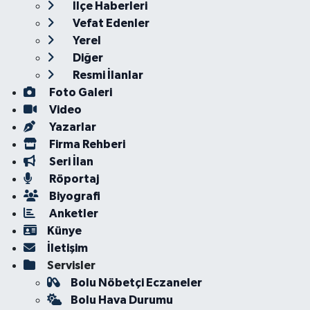
İlçe Haberleri
Vefat Edenler
Yerel
Diğer
Resmi İlanlar
Foto Galeri
Video
Yazarlar
Firma Rehberi
Seri İlan
Röportaj
Biyografi
Anketler
Künye
İletişim
Servisler
Bolu Nöbetçi Eczaneler
Bolu Hava Durumu