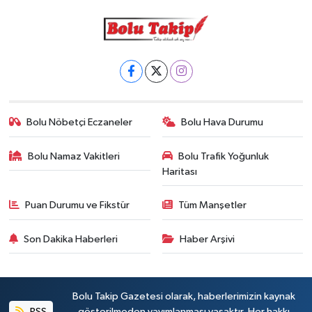
Bolu Nöbetçi Eczaneler
Bolu Hava Durumu
Bolu Namaz Vakitleri
Bolu Trafik Yoğunluk
Haritası
Puan Durumu ve Fikstür
Tüm Manşetler
Son Dakika Haberleri
Haber Arşivi
Bolu Takip Gazetesi olarak, haberlerimizin kaynak
RSS
gösterilmeden yayımlanması yasaktır. Her hakkı