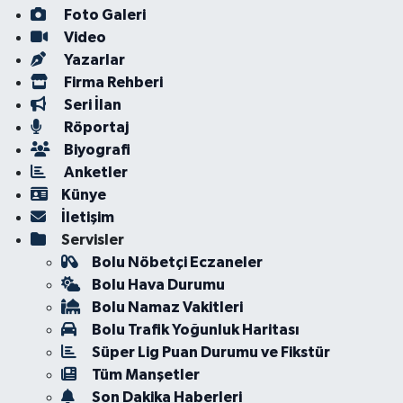
Foto Galeri
Video
Yazarlar
Firma Rehberi
Seri İlan
Röportaj
Biyografi
Anketler
Künye
İletişim
Servisler
Bolu Nöbetçi Eczaneler
Bolu Hava Durumu
Bolu Namaz Vakitleri
Bolu Trafik Yoğunluk Haritası
Süper Lig Puan Durumu ve Fikstür
Tüm Manşetler
Son Dakika Haberleri