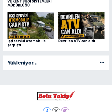
VE KENT BİLGİ SİSTEMLERİ
MÜDÜRLÜĞÜ
İşçi servisi otomobille
Devrilen ATV can aldı
çarpıştı
Yükleniyor...