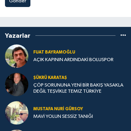
Gönder
Yazarlar
FUAT BAYRAMOĞLU
AÇIK KAPININ ARDINDAKİ BOLUSPOR
ŞÜKRÜ KARATAŞ
ÇÖP SORUNUNA YENİ BİR BAKIŞ YASAKLA
DEĞİL TEŞVİKLE TEMIZ TÜRKİYE
MUSTAFA NURI GÜRSOY
MAVİ YOLUN SESSİZ TANIĞI