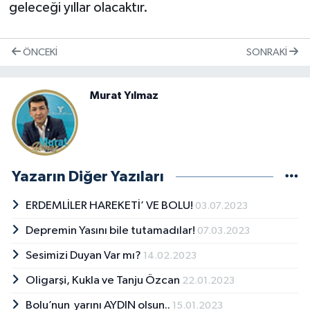
geleceği yıllar olacaktır.
ÖNCEKI
SONRAKI
Murat Yılmaz
Yazarın Diğer Yazıları
ERDEMLİLER HAREKETİ’ VE BOLU!
03.07.2023
Depremin Yasını bile tutamadılar!
07.03.2023
Sesimizi Duyan Var mı?
14.02.2023
Oligarşi, Kukla ve Tanju Özcan
22.01.2023
Bolu’nun yarını AYDIN olsun..
15.01.2023