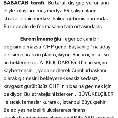
BABACAN tarafı.
Bu taraf dış güç ve onların
eliyle oluşturulmuş medya PR çalışmalarını
stratejilerinin merkezi haline getirmiş durumda.
Bu sebeple de 6’lı masanın tam ortasındalar.
Ekrem İmamoğlu
, eğer çok ani bir
değişim olmazsa CHP genel Başkanlığı’ na aday
bir isim olarak ön plana çıkıyor. Bunun için ise şu
an bekleme de. Ya KILIÇDAROĞLU’ nun seçim
kaybetmesini , yada seçilerek Cumhurbaşkanı
olarak gitmesini bekleyerek sessiz sedasız,
kavgasız gürültüsüz CHP’ nin başına geçmek için
bekliyor. Bu stratejisini izlerken , BÜYÜKELÇİLER
ile sıcak temaslar kurarak , İstanbul Büyükşehir
Belediyesine belirli uluslararası finans
kuruluşlarından borç alarak ve AB ile ABD ye sıcak