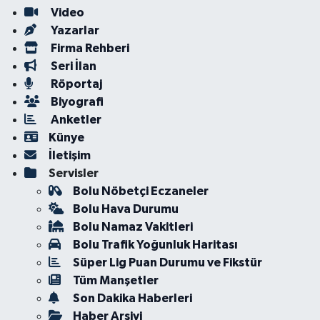
Video
Yazarlar
Firma Rehberi
Seri İlan
Röportaj
Biyografi
Anketler
Künye
İletişim
Servisler
Bolu Nöbetçi Eczaneler
Bolu Hava Durumu
Bolu Namaz Vakitleri
Bolu Trafik Yoğunluk Haritası
Süper Lig Puan Durumu ve Fikstür
Tüm Manşetler
Son Dakika Haberleri
Haber Arşivi