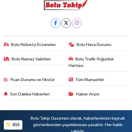
Bolu Nöbetçi Eczaneler
Bolu Hava Durumu
Bolu Namaz Vakitleri
Bolu Trafik Yoğunluk
Haritası
Puan Durumu ve Fikstür
Tüm Manşetler
Son Dakika Haberleri
Haber Arşivi
Bolu Takip Gazetesi olarak, haberlerimizin kaynak
RSS
gösterilmeden yayımlanması yasaktır. Her hakkı
saklıdır.