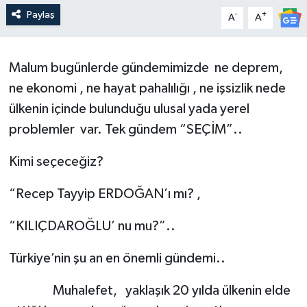
Paylaş
-
+
A
A
Malum bugünlerde gündemimizde ne deprem,
ne ekonomi , ne hayat pahalılığı , ne işsizlik nede
ülkenin içinde bulunduğu ulusal yada yerel
problemler var. Tek gündem “SEÇİM”..
Kimi seçeceğiz?
“Recep Tayyip ERDOĞAN’ı mı? ,
“KILIÇDAROĞLU’ nu mu?”..
Türkiye’nin şu an en önemli gündemi..
Muhalefet, yaklaşık 20 yılda ülkenin elde