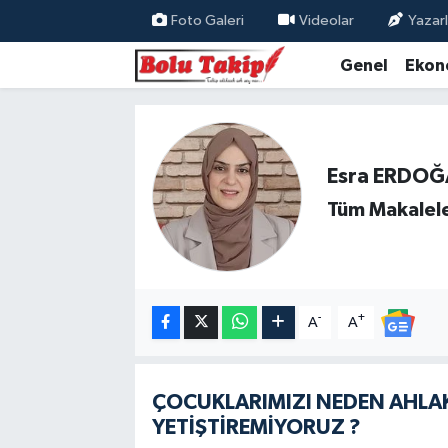
Foto Galeri
Videolar
Yazarl
Genel
Ekon
Esra ERDO
Tüm Makalele
-
+
A
A
ÇOCUKLARIMIZI NEDEN AHLA
YETİŞTİREMİYORUZ ?