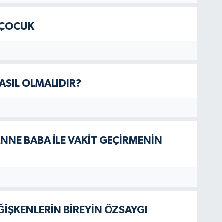
E ÇOCUK
NASIL OLMALIDIR?
 ANNE BABA İLE VAKİT GEÇİRMENİN
ĞİŞKENLERİN BİREYİN ÖZSAYGI