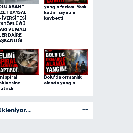
OLU ABANT
yangın faciası: Yaşlı
ZZET BAYSAL
kadın hayatını
NİVERSİTESİ
kaybetti
EKTÖRLÜĞÜ
ARİ VE MALİ
LER DAİRE
AŞKANLIĞI
ini spiral
Bolu’da ormanlık
akinesine
alanda yangın
ptırdı
ükleniyor...