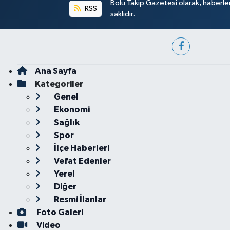
Bolu Takip Gazetesi olarak, haberle
RSS
saklıdır.
Ana Sayfa
Kategoriler
Genel
Ekonomi
Sağlık
Spor
İlçe Haberleri
Vefat Edenler
Yerel
Diğer
Resmi İlanlar
Foto Galeri
Video