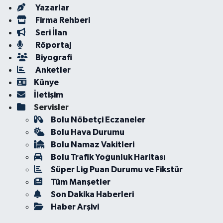
Yazarlar
Firma Rehberi
Seri İlan
Röportaj
Biyografi
Anketler
Künye
İletişim
Servisler
Bolu Nöbetçi Eczaneler
Bolu Hava Durumu
Bolu Namaz Vakitleri
Bolu Trafik Yoğunluk Haritası
Süper Lig Puan Durumu ve Fikstür
Tüm Manşetler
Son Dakika Haberleri
Haber Arşivi