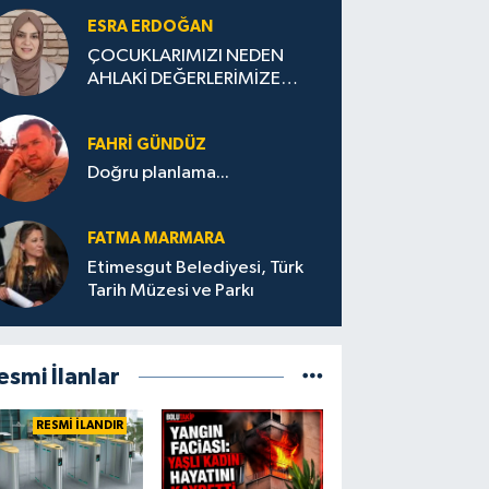
ESRA ERDOĞAN
ÇOCUKLARIMIZI NEDEN
AHLAKİ DEĞERLERİMİZE
UYGUN YETİŞTİREMİYORUZ
?
FAHRI GÜNDÜZ
Doğru planlama...
FATMA MARMARA
Etimesgut Belediyesi, Türk
Tarih Müzesi ve Parkı
esmi İlanlar
RESMİ İLANDIR