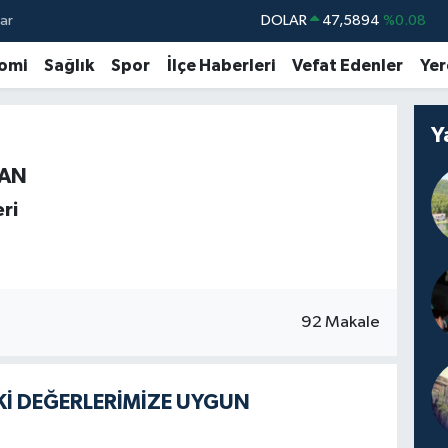
ar
DOLAR
47,5894
%0.08
EURO
55,0398
%-0.02
omi
Sağlık
Spor
İlçe Haberleri
Vefat Edenler
Yer
STERLİN
64,1581
%0.16
GRAM ALTIN
6508.83
%4.44
Y
BİST100
13.703
%11
ĞAN
BITCOIN
64.927,78
%1.32
ri
92 Makale
Kİ DEĞERLERİMİZE UYGUN