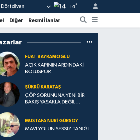
°
Dörtdivan
14
el
Diğer
Resmi İlanlar
azarlar
FUAT BAYRAMOĞLU
AÇIK KAPININ ARDINDAKİ
BOLUSPOR
ŞÜKRÜ KARATAŞ
ÇÖP SORUNUNA YENİ BİR
BAKIŞ YASAKLA DEĞİL
TEŞVİKLE TEMIZ TÜRKİYE
MUSTAFA NURI GÜRSOY
MAVİ YOLUN SESSİZ TANIĞI