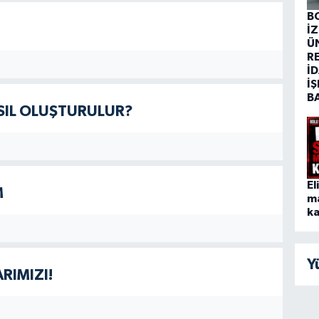
B
İ
Ü
R
İD
İŞ
B
SIL OLUŞTURULUR?
El
M
m
ka
Y
RIMIZI!