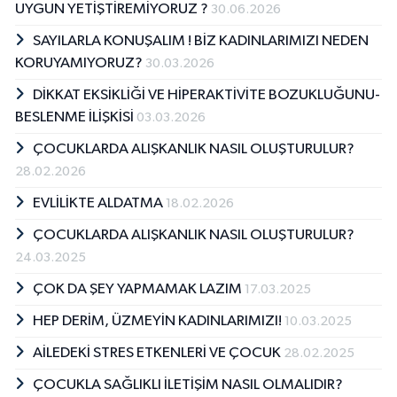
UYGUN YETİŞTİREMİYORUZ ?
30.06.2026
SAYILARLA KONUŞALIM ! BİZ KADINLARIMIZI NEDEN
KORUYAMIYORUZ?
30.03.2026
DİKKAT EKSİKLİĞİ VE HİPERAKTİVİTE BOZUKLUĞUNU-
BESLENME İLİŞKİSİ
03.03.2026
ÇOCUKLARDA ALIŞKANLIK NASIL OLUŞTURULUR?
28.02.2026
EVLİLİKTE ALDATMA
18.02.2026
ÇOCUKLARDA ALIŞKANLIK NASIL OLUŞTURULUR?
24.03.2025
ÇOK DA ŞEY YAPMAMAK LAZIM
17.03.2025
HEP DERİM, ÜZMEYİN KADINLARIMIZI!
10.03.2025
AİLEDEKİ STRES ETKENLERİ VE ÇOCUK
28.02.2025
ÇOCUKLA SAĞLIKLI İLETİŞİM NASIL OLMALIDIR?