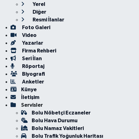
Yerel
Diğer
Resmi İlanlar
Foto Galeri
Video
Yazarlar
Firma Rehberi
Seri İlan
Röportaj
Biyografi
Anketler
Künye
İletişim
Servisler
Bolu Nöbetçi Eczaneler
Bolu Hava Durumu
Bolu Namaz Vakitleri
Bolu Trafik Yoğunluk Haritası