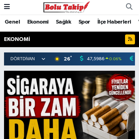
Genel
Ekonomi
Sağlık
Spor
İlçe Haberleri
EKONOMİ
°
26
47,5986
0.06
%