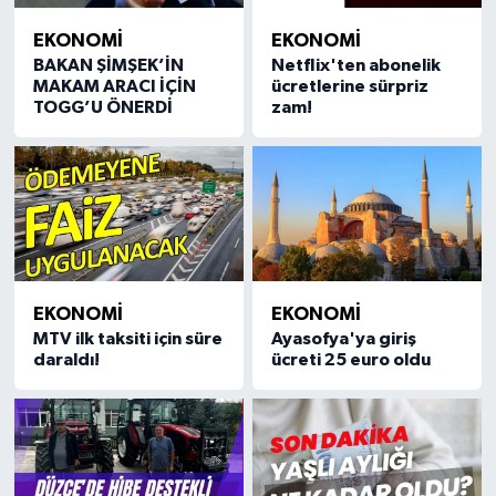
EKONOMİ
EKONOMİ
BAKAN ŞİMŞEK’İN
Netflix'ten abonelik
MAKAM ARACI İÇİN
ücretlerine sürpriz
TOGG’U ÖNERDİ
zam!
EKONOMİ
EKONOMİ
MTV ilk taksiti için süre
Ayasofya'ya giriş
daraldı!
ücreti 25 euro oldu