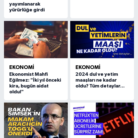
yayımlanarak
yürürlüğe girdi
EKONOMİ
EKONOMİ
Ekonomist Mahfi
2024 dul ve yetim
Eğilmez: "İki yıl önceki
maaşları ne kadar
kira, bugün aidat
oldu? Tüm detaylar...
oldu!"