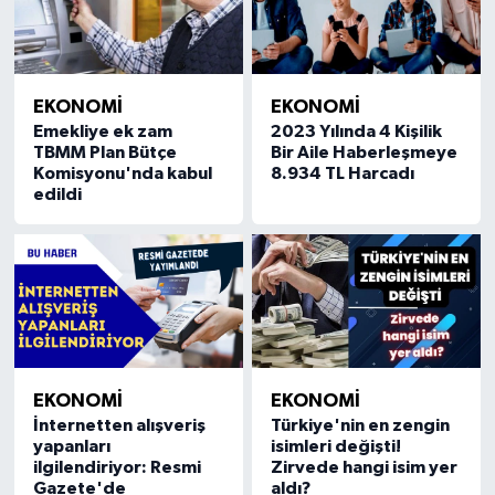
EKONOMİ
EKONOMİ
Emekliye ek zam
2023 Yılında 4 Kişilik
TBMM Plan Bütçe
Bir Aile Haberleşmeye
Komisyonu'nda kabul
8.934 TL Harcadı
edildi
EKONOMİ
EKONOMİ
İnternetten alışveriş
Türkiye'nin en zengin
yapanları
isimleri değişti!
ilgilendiriyor: Resmi
Zirvede hangi isim yer
Gazete'de
aldı?