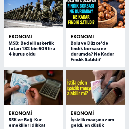
EKONOMİ
EKONOMİ
MSB: Bedelli askerlik
Bolu ve Düzce’de
tutarı 182 bin 609 lira
fındık borsası ne
4 kuruş oldu
durumda? Ne Kadar
Fındık Satıldı?
EKONOMİ
EKONOMİ
SSK ve Bağ-Kur
İşsizlik maaşına zam
emeklileri dikkat
geldi, en düşük