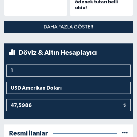
ödenek tutarı belli
oldu!
DAHA FAZLA GÖSTER
Döviz & Altın Hesaplayıcı
₺
Resmi İlanlar