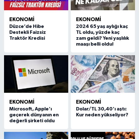
EKONOMİ
EKONOMİ
Düzce’de Hibe
2024 65 yaş aylığı kaç
Destekli Faizsiz
TL oldu, yüzde kaç
Traktör Kredisi
zam geldi? Yeni yaşlılık
maaşı belli oldu!
EKONOMİ
EKONOMİ
Microsoft, Apple'ı
Dolar/TL 30,40'ı aştı:
geçerek dünyanın en
Kur neden yükseliyor?
değerli şirketi oldu