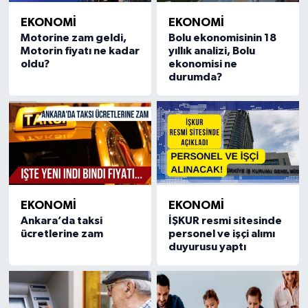
EKONOMİ
EKONOMİ
Motorine zam geldi,
Bolu ekonomisinin 18
Motorin fiyatı ne kadar
yıllık analizi, Bolu
oldu?
ekonomisi ne
durumda?
EKONOMİ
EKONOMİ
Ankara’da taksi
İŞKUR resmi sitesinde
ücretlerine zam
personel ve işçi alımı
duyurusu yaptı