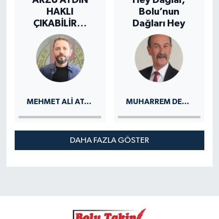
HAKLI
Bolu’nun
ÇIKABİLİR…
Dağları Hey
MEHMET ALI ATALAY
MUHARREM DEMİREL
DAHA FAZLA GÖSTER