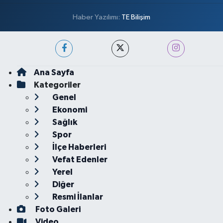
Haber Yazılımı:
TE Bilişim
Ana Sayfa
Kategoriler
Genel
Ekonomi
Sağlık
Spor
İlçe Haberleri
Vefat Edenler
Yerel
Diğer
Resmi İlanlar
Foto Galeri
Video