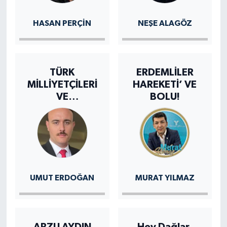
HASAN PERÇİN
NEŞE ALAGÖZ
TÜRK
ERDEMLİLER
MİLLİYETÇİLERİ
HAREKETİ’ VE
VE
BOLU!
SORUMLULUK
ŞUURU
UMUT ERDOĞAN
MURAT YILMAZ
ARZU AYDIN
Hey Dağlar,