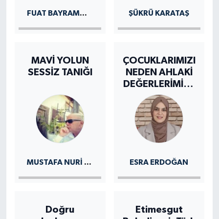
FUAT BAYRAMOĞLU
ŞÜKRÜ KARATAŞ
MAVİ YOLUN
ÇOCUKLARIMIZI
SESSİZ TANIĞI
NEDEN AHLAKİ
DEĞERLERİMİZE
UYGUN
YETİŞTİREMİYO
RUZ ?
MUSTAFA NURI GÜRSOY
ESRA ERDOĞAN
Doğru
Etimesgut