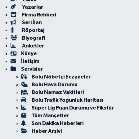
Yazarlar
Firma Rehberi
Seri İlan
Röportaj
Biyografi
Anketler
Künye
İletişim
Servisler
Bolu Nöbetçi Eczaneler
Bolu Hava Durumu
Bolu Namaz Vakitleri
Bolu Trafik Yoğunluk Haritası
Süper Lig Puan Durumu ve Fikstür
Tüm Manşetler
Son Dakika Haberleri
Haber Arşivi