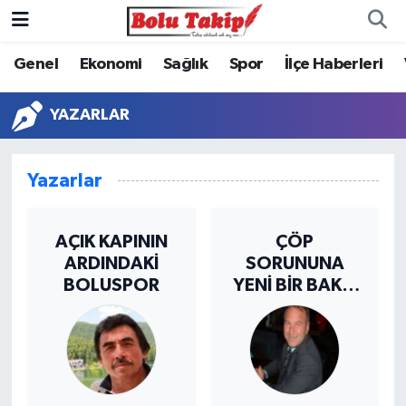
Genel
Ekonomi
Sağlık
Spor
İlçe Haberleri
YAZARLAR
Yazarlar
AÇIK KAPININ
ÇÖP
ARDINDAKİ
SORUNUNA
BOLUSPOR
YENİ BİR BAKIŞ
YASAKLA DEĞİL
TEŞVİKLE TEMIZ
TÜRKİYE