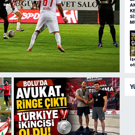
AK
K
S
M
İş
ot
Y