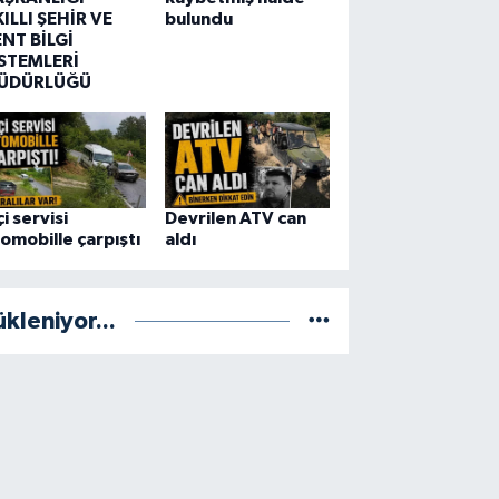
ILLI ŞEHİR VE
bulundu
ENT BİLGİ
İSTEMLERİ
ÜDÜRLÜĞÜ
çi servisi
Devrilen ATV can
omobille çarpıştı
aldı
ükleniyor...