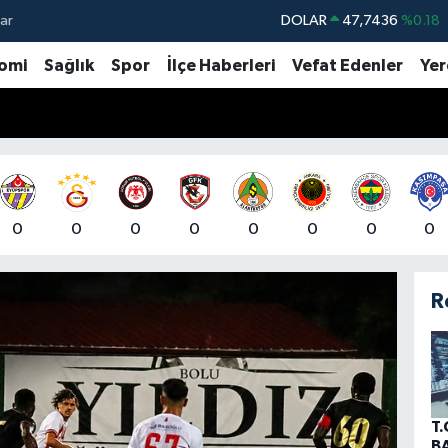
ar
DOLAR
47,7436
%0.18
EURO
55,2510
%0.32
omi
Sağlık
Spor
İlçe Haberleri
Vefat Edenler
Yer
STERLİN
64,4811
%0.38
GRAM ALTIN
6660.55
%0
BİST100
13.779
%-14
BITCOIN
65.186,04
%0.22
0
0
0
0
0
0
0
0
R
T.
B