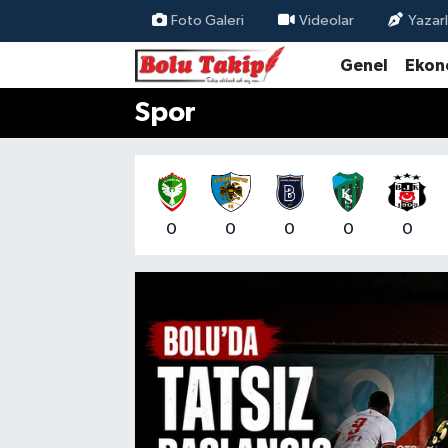
Foto Galeri
Videolar
Yazarl
Genel
Ekon
Spor
0
0
0
0
0