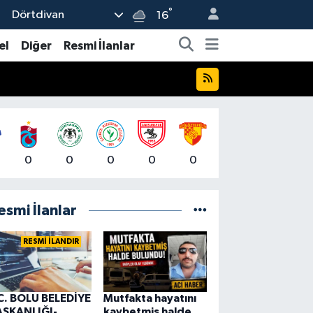
°
Dörtdivan
16
el
Diğer
Resmi İlanlar
0
0
0
0
0
esmi İlanlar
RESMİ İLANDIR
C. BOLU BELEDİYE
Mutfakta hayatını
AŞKANLIĞI-
kaybetmiş halde