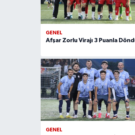
GENEL
Afşar Zorlu Virajı 3 Puanla Dönd
GENEL