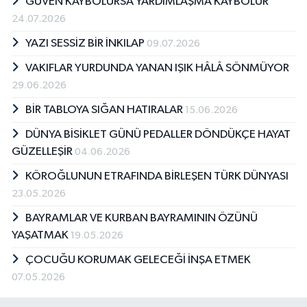
GÜVEN KAYBOLURSA YARDIMLAŞMA KAYBOLUR
24.07.2026
YAZI SESSİZ BİR İNKILAP
09.07.2026
VAKIFLAR YURDUNDA YANAN IŞIK HÂLÂ SÖNMÜYOR
29.06.2026
BİR TABLOYA SIĞAN HATIRALAR
15.06.2026
DÜNYA BİSİKLET GÜNÜ PEDALLER DÖNDÜKÇE HAYAT
GÜZELLEŞİR
04.06.2026
KÖROĞLUNUN ETRAFINDA BİRLEŞEN TÜRK DÜNYASI
23.05.2026
BAYRAMLAR VE KURBAN BAYRAMININ ÖZÜNÜ
YAŞATMAK
19.05.2026
ÇOCUĞU KORUMAK GELECEĞİ İNŞA ETMEK
07.05.2026