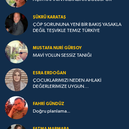
ŞÜKRÜ KARATAŞ
ÇÖP SORUNUNA YENİ BİR BAKIŞ YASAKLA
DEĞİL TEŞVİKLE TEMIZ TÜRKİYE
MUSTAFA NURI GÜRSOY
MAVİ YOLUN SESSİZ TANIĞI
ESRA ERDOĞAN
ÇOCUKLARIMIZI NEDEN AHLAKİ
DEĞERLERİMİZE UYGUN
YETİŞTİREMİYORUZ ?
FAHRI GÜNDÜZ
Doğru planlama...
FATMA MARMARA