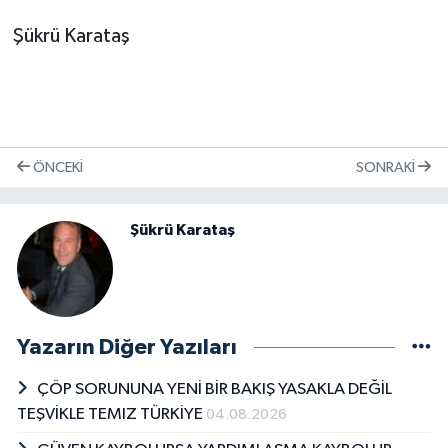
Şükrü Karataş
ÖNCEKI
SONRAKI
Şükrü Karataş
Yazarın Diğer Yazıları
ÇÖP SORUNUNA YENİ BİR BAKIŞ YASAKLA DEĞİL
TEŞVİKLE TEMIZ TÜRKİYE
04.08.2026