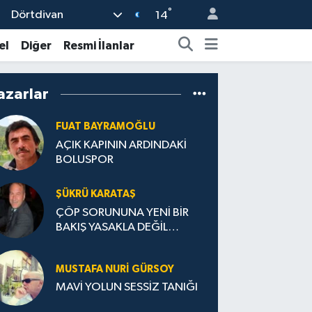
°
Dörtdivan
14
el
Diğer
Resmi İlanlar
azarlar
FUAT BAYRAMOĞLU
AÇIK KAPININ ARDINDAKİ
BOLUSPOR
ŞÜKRÜ KARATAŞ
ÇÖP SORUNUNA YENİ BİR
BAKIŞ YASAKLA DEĞİL
TEŞVİKLE TEMIZ TÜRKİYE
MUSTAFA NURI GÜRSOY
MAVİ YOLUN SESSİZ TANIĞI