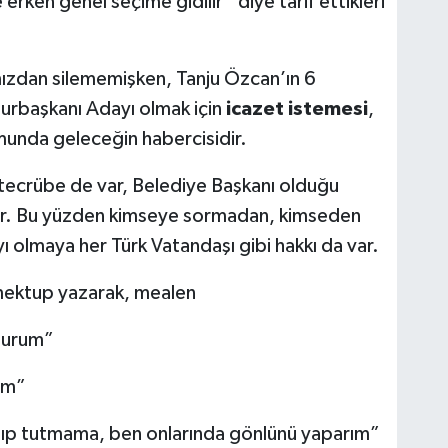
 erken genel seçime gidilir” diye tarif ettikleri
ızdan silememişken, Tanju Özcan’ın 6
urbaşkanı Adayı olmak için
icazet istemesi
,
umunda geleceğin habercisidir.
 tecrübe de var, Belediye Başkanı olduğu
var. Bu yüzden kimseye sormadan, kimseden
 olmaya her Türk Vatandaşı gibi hakkı da var.
ktup yazarak, mealen
olurum”
im”
ıp tutmama, ben onlarında gönlünü yaparım”