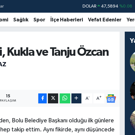
ar
DOLAR
47,5894
%0.08
EURO
55,0398
%-0.02
omi
Sağlık
Spor
İlçe Haberleri
Vefat Edenler
Yer
STERLİN
64,1581
%0.16
GRAM ALTIN
6508.83
%4.44
Y
i, Kukla ve Tanju Özcan
BİST100
13.703
%11
BITCOIN
64.927,78
%1.32
AZ
15
-
+
A
A
PAYLAŞIM
den, Bolu Belediye Başkanı olduğu ilk günlere
i hep takip ettim. Aynı fikirde, aynı düşüncede