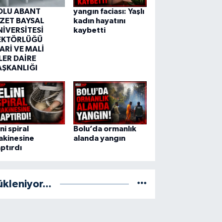
OLU ABANT
yangın faciası: Yaşlı
ZZET BAYSAL
kadın hayatını
NİVERSİTESİ
kaybetti
EKTÖRLÜĞÜ
ARİ VE MALİ
LER DAİRE
AŞKANLIĞI
ini spiral
Bolu’da ormanlık
akinesine
alanda yangın
ptırdı
ükleniyor...