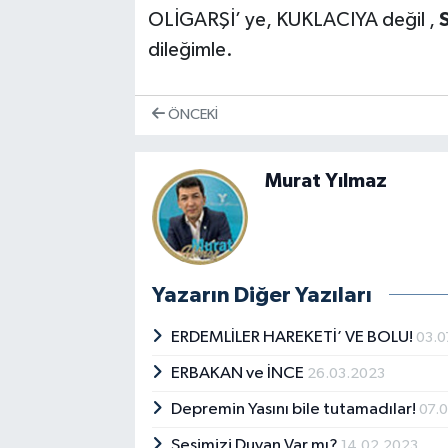
OLİGARŞİ’ ye, KUKLACIYA değil ,
dileğimle.
ÖNCEKI
Murat Yılmaz
Yazarın Diğer Yazıları
ERDEMLİLER HAREKETİ’ VE BOLU!
03.0
ERBAKAN ve İNCE
26.03.2023
Depremin Yasını bile tutamadılar!
07.
Sesimizi Duyan Var mı?
14.02.2023