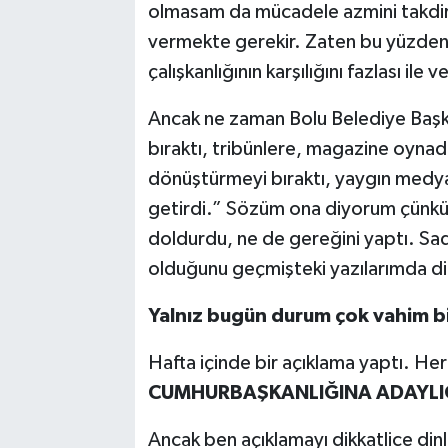
olmasam da mücadele azmini takdir e
vermekte gerekir. Zaten bu yüzden 
çalışkanlığının karşılığını fazlası ile v
Ancak ne zaman Bolu Belediye Başkan
bıraktı, tribünlere, magazine oynadı
dönüştürmeyi bıraktı, yaygın medya
getirdi.” Sözüm ona diyorum çünkü g
doldurdu, ne de gereğini yaptı. Sa
olduğunu geçmişteki yazılarımda di
Yalnız bugün durum çok vahim bir
Hafta içinde bir açıklama yaptı. He
CUMHURBAŞKANLIĞINA ADAYLIĞ
Ancak ben açıklamayı dikkatlice din