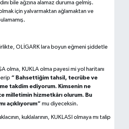
nı bile ağzına alamaz duruma gelmiş.
mak için yalvarmaktan ağlamaktan ve
bulamamış.
irlikte, OLİGARK lara boyun eğmeni şiddetle
AŞA olma, KUKLA olma payesi mi yol haritanı
terip
“ Bahsettiğim tahsil, tecrübe ve
time takdim ediyorum. Kimsenin ne
ce milletimin hizmetkârı olurum. Bu
mı açıklıyorum”
mu diyeceksin.
lacının, kuklalarının, KUKLASI olmaya mı talip