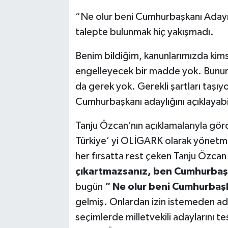
“Ne olur beni Cumhurbaşkanı Adayı 
talepte bulunmak hiç yakışmadı.
Benim bildiğim, kanunlarımızda kim
engelleyecek bir madde yok. Bunun i
da gerek yok. Gerekli şartları taşıy
Cumhurbaşkanı adaylığını açıklayabil
Tanju Özcan’nın açıklamalarıyla gö
Türkiye’ yi OLİGARK olarak yönetme
her fırsatta rest çeken Tanju Özca
çıkartmazsanız, ben Cumhurbaşk
bugün
“ Ne olur beni Cumhurbaş
gelmiş. Onlardan izin istemeden ada
seçimlerde milletvekili adaylarını 