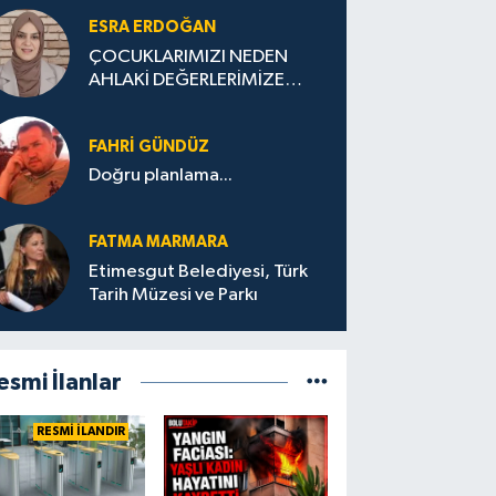
ESRA ERDOĞAN
ÇOCUKLARIMIZI NEDEN
AHLAKİ DEĞERLERİMİZE
UYGUN YETİŞTİREMİYORUZ
?
FAHRI GÜNDÜZ
Doğru planlama...
FATMA MARMARA
Etimesgut Belediyesi, Türk
Tarih Müzesi ve Parkı
esmi İlanlar
RESMİ İLANDIR