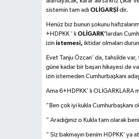
alamayacak, karar alırsa kriz çıkar ve
sistemin tam adı
OLİGARŞİ
dir.
Henüz biz bunun şokunu hafızalarım
+HDPKK ‘ lı
OLİGARK’
lardan Cumh
izin
istemesi,
iktidar olmaları dur
Evet Tanju Özcan’ da, tahsilde var,
güne kadar bir başarı hikayesi de 
izin istemeden Cumhurbaşkanı adayı
Ama 6+HDPKK’ lı OLİGARKLARA me
“Ben çok iyi kukla Cumhurbaşkanı 
“ Aradığınız o Kukla tam olarak ben
“ Siz bakmayın benim HDPKK’ ya at