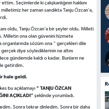
ttim. Seçimlerde ki çalışkanlığının hakkını
milletimiz her zaman sandıkta Tanju Özcan’a,
erdi.
ı oldu, Tanju Özcan’a bir şeyler oldu. Milleti
. Milletin ona olan güvenini hizmete
 organlarında sözüm ona “ gerçekleri dile
erçek diye söylediklerinin ne altını
dece gündemde kaldı o kadar. Bunların ne
le getirdim.
 hale geldi.
R
rkes bu açıklamayı
“ TANJU ÖZCAN
INI AÇIKLADI”
şeklinde yorumladı.
ledim. Sonra tekrar dinledim. Sonra bir daha