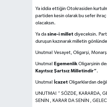
Ya iddia ettiğin Otokrasiden kurtulm
partiden kesin olarak bu sefer ihr
olacaksın.
Ya da
sine-i millet
diyeceksin. Parti
duruşun kazınarak milletin gönlünde
Unutma! Vesayet, Oligarşi, Monarşi ta
Unutma!
Egemenlik
Oligarşinin de
Kayıtsız Şartsız Milletindir”
.
Unutma!
İcazet
Oligarklardan deği
UNUTMA! “ SÖZDE, KARARDA, 
SENİN , KARAR DA SENİN , GELE