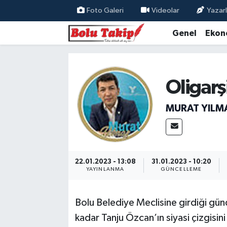
Foto Galeri
Videolar
Yazarl
Genel
Ekon
Oligarş
MURAT YILM
22.01.2023 - 13:08
31.01.2023 - 10:20
YAYINLANMA
GÜNCELLEME
Bolu Belediye Meclisine girdiği gün
kadar Tanju Özcan’ın siyasi çizgisin