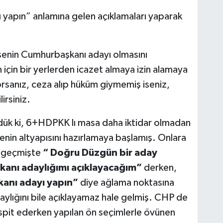
yapın” anlamına gelen açıklamaları yaparak
senin Cumhurbaşkanı adayı olmasını
çin bir yerlerden icazet almaya izin alamaya
orsanız, ceza alıp hüküm giymemiş iseniz,
irsiniz.
rdük ki, 6+HDPKK lı masa daha iktidar olmadan
nin altyapısını hazırlamaya başlamış. Onlara
n geçmişte
“ Doğru Düzgün bir aday
anı adaylığımı açıklayacağım”
derken,
kanı adayı yapın”
diye ağlama noktasına
ylığını bile açıklayamaz hale gelmiş. CHP de
tespit ederken yapılan ön seçimlerle övünen