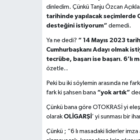
dinledim. Çünkü Tanju Özcan Açıkla
tarihinde yapılacak seçimlerde
desteğini istiyorum”
demedi.
Ya ne dedi?
“ 14 Mayıs 2023 tarih
Cumhurbaşkanı Adayı olmak istiy
tecrübe, başarı ise başarı. 6’lı
özetle..
Peki bu iki söylemin arasında ne far
fark ki şahsen bana
“yok artık”
ded
Çünkü bana göre OTOKRASİ yi eleşti
olarak
OLİGARŞİ
’ yi sunması bir iha
Çünkü ; “6 lı masadaki liderler imz