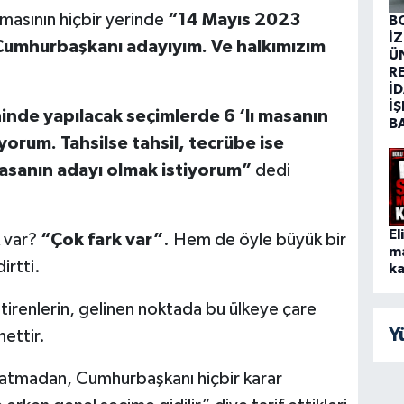
masının hiçbir yerinde
“14 Mayıs 2023
B
İ
 Cumhurbaşkanı adayıyım. Ve halkımızım
Ü
R
İD
İŞ
inde yapılacak seçimlerde 6 ‘lı masanın
B
orum. Tahsilse tahsil, tecrübe ise
 masanın adayı olmak istiyorum”
dedi
El
k var?
“Çok fark var”
. Hem de öyle büyük bir
m
irtti.
ka
renlerin, gelinen noktada bu ülkeye çare
Y
nettir.
a atmadan, Cumhurbaşkanı hiçbir karar