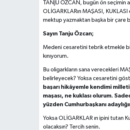
TANJU ÖZCAN, bugün ön seçimin adı
OLİGARKLARın MAŞASI, KUKLASI ol
mektup yazmaktan başka bir çare 
Sayın Tanju Özcan;
Medeni cesaretini tebrik etmekle b
kınıyorum.
Bu oligarkların sana verecekleri M
belirleyecek? Yoksa cesaretini gös
başarı hikâyemle kendimi mille
maşası, ne kuklası olurum. Sade
yüzden Cumhurbaşkanı adaylığı
Yoksa OLİGARKLAR ın ipini tutan Kuk
olacaksın? Tercih senin.