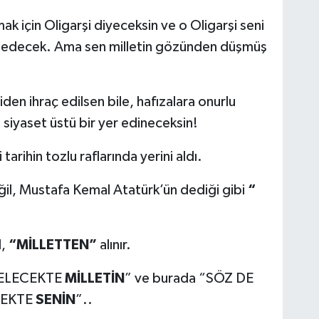
ak için Oligarşi diyeceksin ve o Oligarşi seni
aç edecek. Ama sen milletin gözünden düşmüş
den ihraç edilsen bile, hafızalara onurlu
 siyaset üstü bir yer edineceksin!
rihin tozlu raflarında yerini aldı.
ğil, Mustafa Kemal Atatürk’ün dediği gibi
“
l,
“MİLLETTEN”
alınır.
GELECEKTE
MİLLETİN
” ve burada “SÖZ DE
CEKTE
SENİN
”..