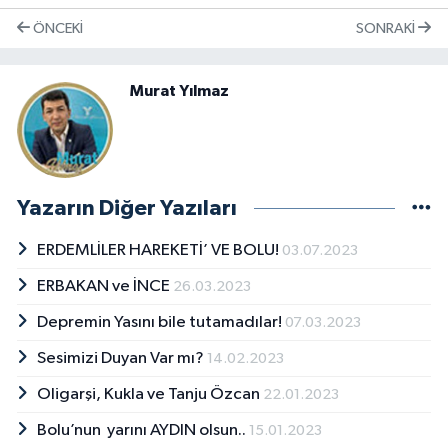
ÖNCEKI
SONRAKI
Murat Yılmaz
Yazarın Diğer Yazıları
ERDEMLİLER HAREKETİ’ VE BOLU!
03.07.2023
ERBAKAN ve İNCE
26.03.2023
Depremin Yasını bile tutamadılar!
07.03.2023
Sesimizi Duyan Var mı?
14.02.2023
Oligarşi, Kukla ve Tanju Özcan
22.01.2023
Bolu’nun yarını AYDIN olsun..
15.01.2023