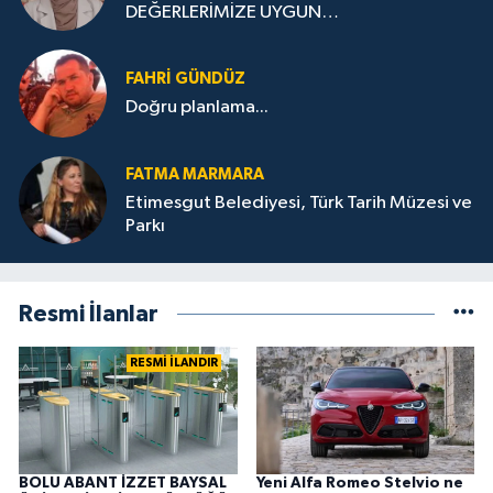
DEĞERLERİMİZE UYGUN
YETİŞTİREMİYORUZ ?
FAHRI GÜNDÜZ
Doğru planlama...
FATMA MARMARA
Etimesgut Belediyesi, Türk Tarih Müzesi ve
Parkı
Resmi İlanlar
RESMİ İLANDIR
BOLU ABANT İZZET BAYSAL
Yeni Alfa Romeo Stelvio ne