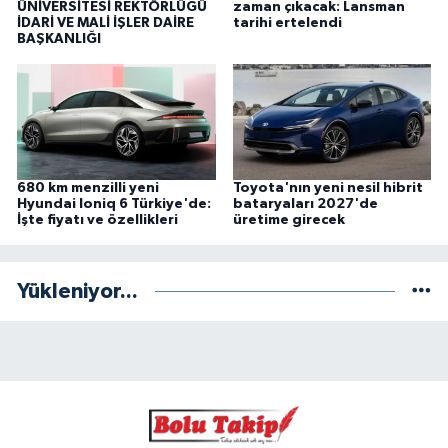
ÜNİVERSİTESİ REKTÖRLÜĞÜ
zaman çıkacak: Lansman
İDARİ VE MALİ İŞLER DAİRE
tarihi ertelendi
BAŞKANLIĞI
680 km menzilli yeni
Toyota'nın yeni nesil hibrit
Hyundai Ioniq 6 Türkiye'de:
bataryaları 2027'de
İşte fiyatı ve özellikleri
üretime girecek
Yükleniyor...