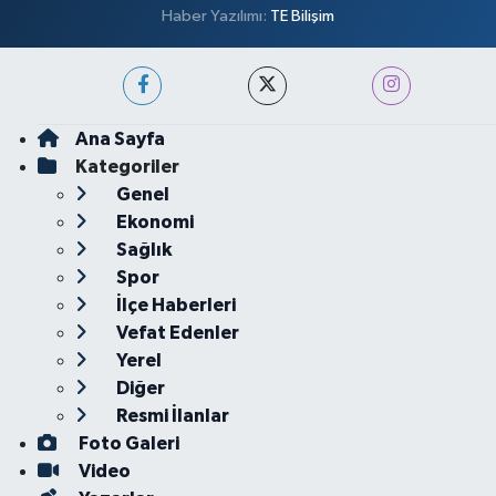
Haber Yazılımı:
TE Bilişim
Ana Sayfa
Kategoriler
Genel
Ekonomi
Sağlık
Spor
İlçe Haberleri
Vefat Edenler
Yerel
Diğer
Resmi İlanlar
Foto Galeri
Video