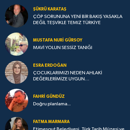
ŞÜKRÜ KARATAŞ
ÇÖP SORUNUNA YENİ BİR BAKIŞ YASAKLA
DEĞİL TEŞVİKLE TEMIZ TÜRKİYE
MUSTAFA NURI GÜRSOY
MAVİ YOLUN SESSİZ TANIĞI
ESRA ERDOĞAN
ÇOCUKLARIMIZI NEDEN AHLAKİ
DEĞERLERİMİZE UYGUN
YETİŞTİREMİYORUZ ?
FAHRI GÜNDÜZ
Doğru planlama...
FATMA MARMARA
Etimesgut Belediyesi, Türk Tarih Müzesi ve