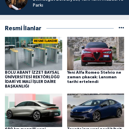
Parkı
Resmi İlanlar
RESMİ İLANDIR
BOLU ABANT İZZET BAYSAL
Yeni Alfa Romeo Stelvio ne
ÜNİVERSİTESİ REKTÖRLÜĞÜ
zaman çıkacak: Lansman
İDARİ VE MALİ İŞLER DAİRE
tarihi ertelendi
BAŞKANLIĞI