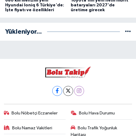
680 km menzilli yeni
Toyota'nın yeni nesil hibrit
Hyundai Ioniq 6 Türkiye'de:
bataryaları 2027'de
İşte fiyatı ve özellikleri
üretime girecek
Yükleniyor...
Bolu Nöbetçi Eczaneler
Bolu Hava Durumu
Bolu Namaz Vakitleri
Bolu Trafik Yoğunluk
Haritası