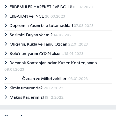
ERDEMLİLER HAREKETİ’ VE BOLU!
03.07.2023
ERBAKAN ve İNCE
26.03.2023
Depremin Yasını bile tutamadılar!
07.03.2023
Sesimizi Duyan Var mı?
14.02.2023
Oligarşi, Kukla ve Tanju Özcan
22.01.2023
Bolu’nun yarını AYDIN olsun..
15.01.2023
Bacanak Kontenjanından Kuzen Kontenjanına
09.01.2023
Özcan ve Milletvekilleri
03.01.2023
Kimin umurunda?
26.12.2022
Makûs Kaderimiz!
19.12.2022