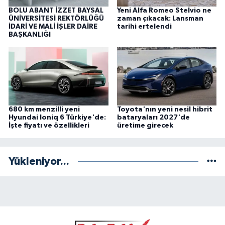
BOLU ABANT İZZET BAYSAL
Yeni Alfa Romeo Stelvio ne
ÜNİVERSİTESİ REKTÖRLÜĞÜ
zaman çıkacak: Lansman
İDARİ VE MALİ İŞLER DAİRE
tarihi ertelendi
BAŞKANLIĞI
680 km menzilli yeni
Toyota'nın yeni nesil hibrit
Hyundai Ioniq 6 Türkiye'de:
bataryaları 2027'de
İşte fiyatı ve özellikleri
üretime girecek
Yükleniyor...