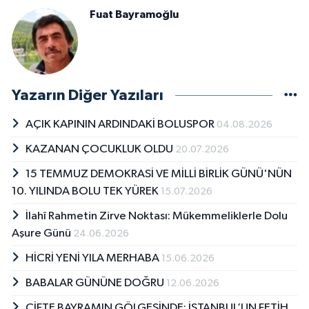
Fuat Bayramoğlu
Yazarın Diğer Yazıları
AÇIK KAPININ ARDINDAKİ BOLUSPOR
04.08.2026
KAZANAN ÇOCUKLUK OLDU
20.07.2026
15 TEMMUZ DEMOKRASİ VE MİLLİ BİRLİK GÜNÜ'NÜN
10. YILINDA BOLU TEK YÜREK
15.07.2026
İlahî Rahmetin Zirve Noktası: Mükemmeliklerle Dolu
Aşure Günü
24.06.2026
HİCRİ YENİ YILA MERHABA
15.06.2026
BABALAR GÜNÜNE DOĞRU
12.06.2026
ÇİFTE BAYRAMIN GÖLGESİNDE: İSTANBUL’UN FETİH