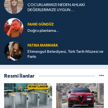
ÇOCUKLARIMIZI NEDEN AHLAKİ
DEĞERLERİMİZE UYGUN
YETİŞTİREMİYORUZ ?
FAHRI GÜNDÜZ
Doğru planlama...
FATMA MARMARA
Etimesgut Belediyesi, Türk Tarih Müzesi ve
Parkı
Resmi İlanlar
RESMİ İLANDIR