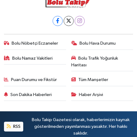
Bolu Nöbetçi Eczaneler
Bolu Hava Durumu
Bolu Namaz Vakitleri
Bolu Trafik Yoğunluk
Haritası
Puan Durumu ve Fikstür
Tüm Manşetler
Son Dakika Haberleri
Haber Arşivi
Bolu Takip Gazetesi olarak, haberlerimizin kaynak
RSS
gösterilmeden yayımlanması yasaktır. Her hakkı
saklıdır.