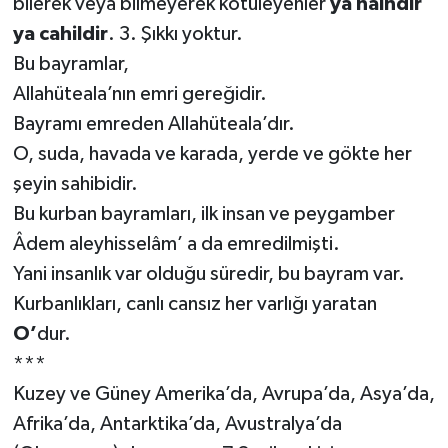
bilerek veya bilmeyerek kötüleyenler
ya haindir
ya cahildir
. 3. Şıkkı yoktur.
Bu bayramlar,
Allahüteala’nın emri gereğidir.
Bayramı emreden Allahüteala’dır.
O, suda, havada ve karada, yerde ve gökte her
şeyin sahibidir.
Bu kurban bayramları, ilk insan ve peygamber
Âdem aleyhisselâm’ a da emredilmişti.
Yani insanlık var olduğu süredir, bu bayram var.
Kurbanlıkları, canlı cansız her varlığı yaratan
O’
dur.
***
Kuzey ve Güney Amerika’da, Avrupa’da, Asya’da,
Afrika’da, Antarktika’da, Avustralya’da