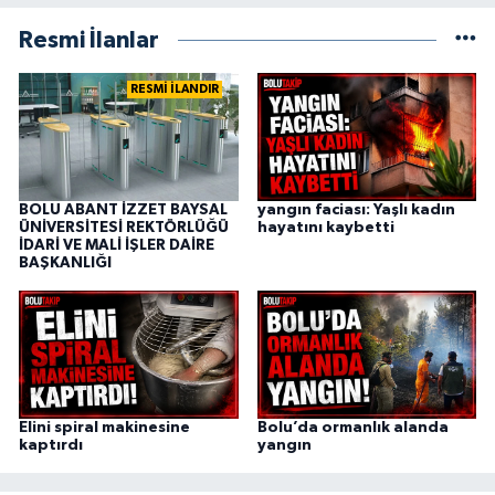
Resmi İlanlar
RESMİ İLANDIR
BOLU ABANT İZZET BAYSAL
yangın faciası: Yaşlı kadın
ÜNİVERSİTESİ REKTÖRLÜĞÜ
hayatını kaybetti
İDARİ VE MALİ İŞLER DAİRE
BAŞKANLIĞI
Elini spiral makinesine
Bolu’da ormanlık alanda
kaptırdı
yangın