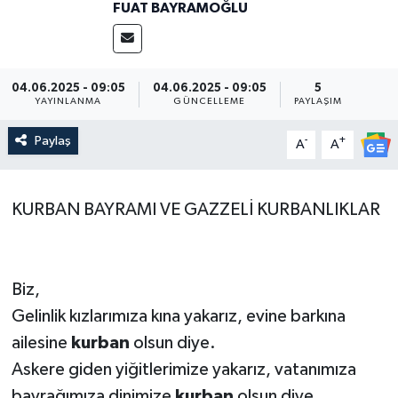
FUAT BAYRAMOĞLU
04.06.2025 - 09:05
04.06.2025 - 09:05
5
YAYINLANMA
GÜNCELLEME
PAYLAŞIM
Paylaş
-
+
A
A
KURBAN BAYRAMI VE GAZZELİ KURBANLIKLAR
Biz,
Gelinlik kızlarımıza kına yakarız, evine barkına
ailesine
kurban
olsun diye.
Askere giden yiğitlerimize yakarız, vatanımıza
bayrağımıza dinimize
kurban
olsun diye.