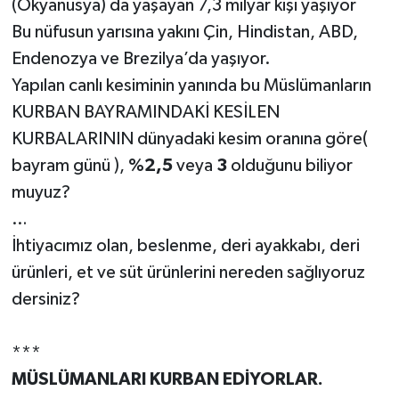
(Okyanusya) da yaşayan 7,3 milyar kişi yaşıyor
Bu nüfusun yarısına yakını Çin, Hindistan, ABD,
Endenozya ve Brezilya’da yaşıyor.
Yapılan canlı kesiminin yanında bu Müslümanların
KURBAN BAYRAMINDAKİ KESİLEN
KURBALARININ dünyadaki kesim oranına göre(
bayram günü ),
%2,5
veya
3
olduğunu biliyor
muyuz?
…
İhtiyacımız olan, beslenme, deri ayakkabı, deri
ürünleri, et ve süt ürünlerini nereden sağlıyoruz
dersiniz?
***
MÜSLÜMANLARI KURBAN EDİYORLAR.