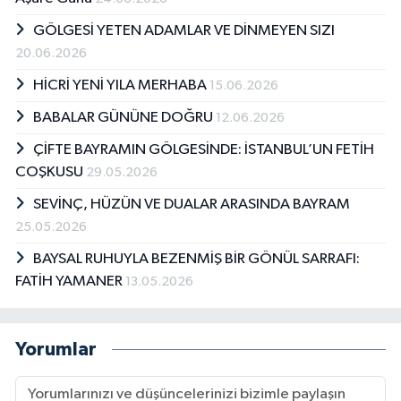
GÖLGESİ YETEN ADAMLAR VE DİNMEYEN SIZI
20.06.2026
HİCRİ YENİ YILA MERHABA
15.06.2026
BABALAR GÜNÜNE DOĞRU
12.06.2026
ÇİFTE BAYRAMIN GÖLGESİNDE: İSTANBUL’UN FETİH
COŞKUSU
29.05.2026
SEVİNÇ, HÜZÜN VE DUALAR ARASINDA BAYRAM
25.05.2026
BAYSAL RUHUYLA BEZENMİŞ BİR GÖNÜL SARRAFI:
FATİH YAMANER
13.05.2026
Yorumlar