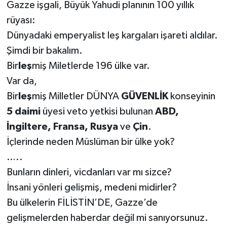
Gazze işgali, Büyük Yahudi planının 100 yıllık
rüyası:
Dünyadaki emperyalist leş kargaları işareti aldılar.
Şimdi bir bakalım.
Bir
leş
miş Miletlerde 196 ülke var.
Var da,
Bir
leş
miş Milletler DÜNYA
GÜVENLİK
konseyinin
5 daimi
üyesi veto yetkisi bulunan
ABD,
İngiltere, Fransa, Rusya
ve
Çin
.
İçlerinde neden Müslüman bir ülke yok?
…..
Bunların dinleri, vicdanları var mı sizce?
İnsani yönleri gelişmiş, medeni midirler?
Bu ülkelerin FİLİSTİN’DE, Gazze’de
gelişmelerden haberdar değil mi sanıyorsunuz.