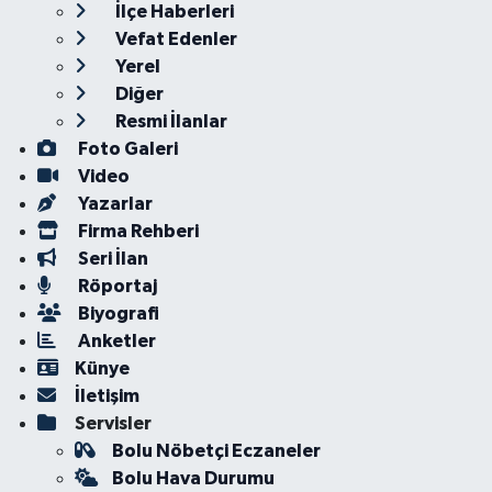
İlçe Haberleri
Vefat Edenler
Yerel
Diğer
Resmi İlanlar
Foto Galeri
Video
Yazarlar
Firma Rehberi
Seri İlan
Röportaj
Biyografi
Anketler
Künye
İletişim
Servisler
Bolu Nöbetçi Eczaneler
Bolu Hava Durumu