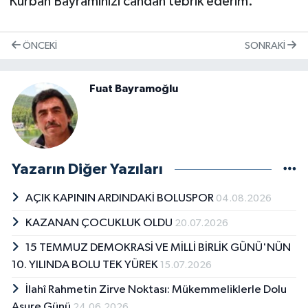
Kurban Bayramınızı candan tebrik ederim.
ÖNCEKI
SONRAKI
Fuat Bayramoğlu
Yazarın Diğer Yazıları
AÇIK KAPININ ARDINDAKİ BOLUSPOR
04.08.2026
KAZANAN ÇOCUKLUK OLDU
20.07.2026
15 TEMMUZ DEMOKRASİ VE MİLLİ BİRLİK GÜNÜ'NÜN
10. YILINDA BOLU TEK YÜREK
15.07.2026
İlahî Rahmetin Zirve Noktası: Mükemmeliklerle Dolu
Aşure Günü
24.06.2026