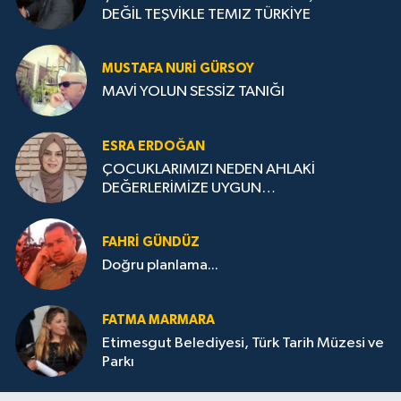
DEĞİL TEŞVİKLE TEMIZ TÜRKİYE
MUSTAFA NURI GÜRSOY
MAVİ YOLUN SESSİZ TANIĞI
ESRA ERDOĞAN
ÇOCUKLARIMIZI NEDEN AHLAKİ
DEĞERLERİMİZE UYGUN
YETİŞTİREMİYORUZ ?
FAHRI GÜNDÜZ
Doğru planlama...
FATMA MARMARA
Etimesgut Belediyesi, Türk Tarih Müzesi ve
Parkı