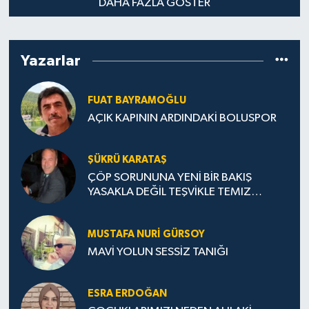
DAHA FAZLA GÖSTER
Yazarlar
FUAT BAYRAMOĞLU
AÇIK KAPININ ARDINDAKİ BOLUSPOR
ŞÜKRÜ KARATAŞ
ÇÖP SORUNUNA YENİ BİR BAKIŞ
YASAKLA DEĞİL TEŞVİKLE TEMIZ
TÜRKİYE
MUSTAFA NURI GÜRSOY
MAVİ YOLUN SESSİZ TANIĞI
ESRA ERDOĞAN