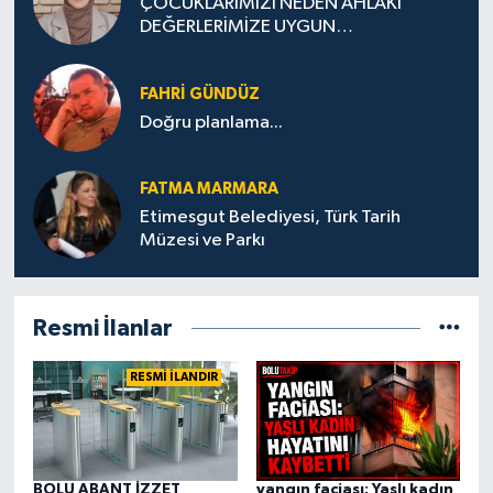
ÇOCUKLARIMIZI NEDEN AHLAKİ
DEĞERLERİMİZE UYGUN
YETİŞTİREMİYORUZ ?
FAHRI GÜNDÜZ
Doğru planlama...
FATMA MARMARA
Etimesgut Belediyesi, Türk Tarih
Müzesi ve Parkı
Resmi İlanlar
RESMİ İLANDIR
BOLU ABANT İZZET
yangın faciası: Yaşlı kadın