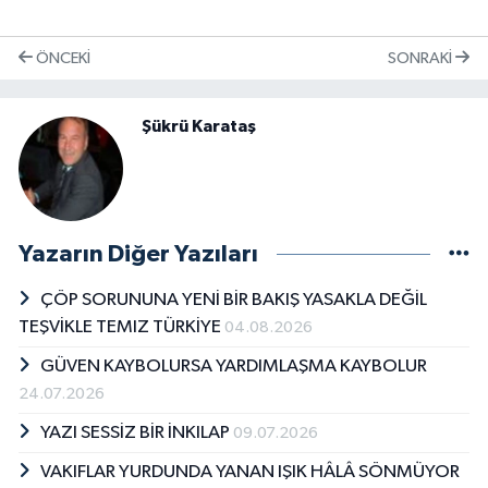
ÖNCEKI
SONRAKI
Şükrü Karataş
Yazarın Diğer Yazıları
ÇÖP SORUNUNA YENİ BİR BAKIŞ YASAKLA DEĞİL
TEŞVİKLE TEMIZ TÜRKİYE
04.08.2026
GÜVEN KAYBOLURSA YARDIMLAŞMA KAYBOLUR
24.07.2026
YAZI SESSİZ BİR İNKILAP
09.07.2026
VAKIFLAR YURDUNDA YANAN IŞIK HÂLÂ SÖNMÜYOR