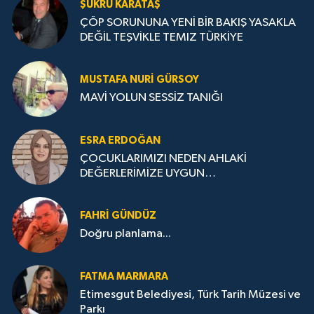
ŞÜKRÜ KARATAŞ
ÇÖP SORUNUNA YENİ BİR BAKIŞ YASAKLA
DEĞİL TEŞVİKLE TEMIZ TÜRKİYE
MUSTAFA NURI GÜRSOY
MAVİ YOLUN SESSİZ TANIĞI
ESRA ERDOĞAN
ÇOCUKLARIMIZI NEDEN AHLAKİ
DEĞERLERİMİZE UYGUN
YETİŞTİREMİYORUZ ?
FAHRI GÜNDÜZ
Doğru planlama...
FATMA MARMARA
Etimesgut Belediyesi, Türk Tarih Müzesi ve
Parkı