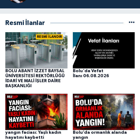
Resmi İlanlar
RESMİ İLANDIR
BOLU ABANT İZZET BAYSAL
Bolu'da Vefat
ÜNİVERSİTESİ REKTÖRLÜĞÜ
İlanı 06.08.2026
İDARİ VE MALİ İŞLER DAİRE
BAŞKANLIĞI
yangın faciası: Yaşlı kadın
Bolu’da ormanlık alanda
hayatını kaybetti
yangın