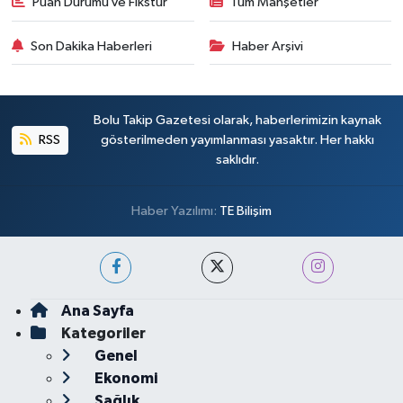
Puan Durumu ve Fikstür
Tüm Manşetler
Son Dakika Haberleri
Haber Arşivi
Bolu Takip Gazetesi olarak, haberlerimizin kaynak
RSS
gösterilmeden yayımlanması yasaktır. Her hakkı
saklıdır.
Haber Yazılımı:
TE Bilişim
Ana Sayfa
Kategoriler
Genel
Ekonomi
Sağlık