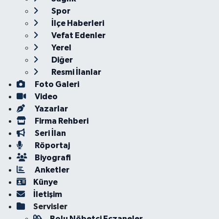
Spor
İlçe Haberleri
Vefat Edenler
Yerel
Diğer
Resmi İlanlar
Foto Galeri
Video
Yazarlar
Firma Rehberi
Seri İlan
Röportaj
Biyografi
Anketler
Künye
İletişim
Servisler
Bolu Nöbetçi Eczaneler