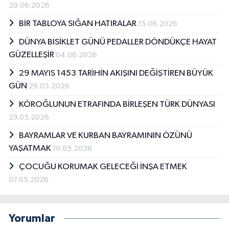
29.06.2026
BİR TABLOYA SIĞAN HATIRALAR
15.06.2026
DÜNYA BİSİKLET GÜNÜ PEDALLER DÖNDÜKÇE HAYAT
GÜZELLEŞİR
04.06.2026
29 MAYIS 1453 TARİHİN AKIŞINI DEĞİŞTİREN BÜYÜK
GÜN
29.05.2026
KÖROĞLUNUN ETRAFINDA BİRLEŞEN TÜRK DÜNYASI
23.05.2026
BAYRAMLAR VE KURBAN BAYRAMININ ÖZÜNÜ
YAŞATMAK
19.05.2026
ÇOCUĞU KORUMAK GELECEĞİ İNŞA ETMEK
07.05.2026
Yorumlar