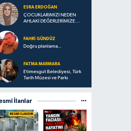
ESRA ERDOĞAN
ÇOCUKLARIMIZI NEDEN
AHLAKİ DEĞERLERİMİZE
UYGUN YETİŞTİREMİYORUZ
?
FAHRI GÜNDÜZ
Doğru planlama...
FATMA MARMARA
Etimesgut Belediyesi, Türk
Tarih Müzesi ve Parkı
esmi İlanlar
RESMİ İLANDIR