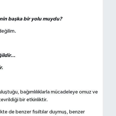
nin başka bir yolu muydu?
değilim.
ğildir…
r.
 buluştuğu, bağımlılıklarla mücadeleye omuz ve
rildiği bir etkinliktir.
likte de benzer fısıltılar duymuş, benzer