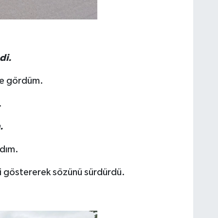
di.
de gördüm.
.
.
adım.
eti göstererek sözünü sürdürdü.