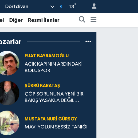
°
Dörtdivan
13
el
Diğer
Resmi İlanlar
azarlar
FUAT BAYRAMOĞLU
AÇIK KAPININ ARDINDAKİ
BOLUSPOR
ŞÜKRÜ KARATAŞ
ÇÖP SORUNUNA YENİ BİR
BAKIŞ YASAKLA DEĞİL
TEŞVİKLE TEMIZ TÜRKİYE
MUSTAFA NURI GÜRSOY
MAVİ YOLUN SESSİZ TANIĞI