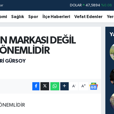
ar
DOLAR
47,5894
%0.08
EURO
55,0398
%-0.02
omi
Sağlık
Spor
İlçe Haberleri
Vefat Edenler
Yer
STERLİN
64,1581
%0.16
GRAM ALTIN
6508.83
%4.44
Y
N MARKASI DEĞİL
BİST100
13.703
%11
 ÖNEMLİDİR
BITCOIN
64.927,78
%1.32
RI GÜRSOY
-
+
A
A
 ÖNEMLİDİR