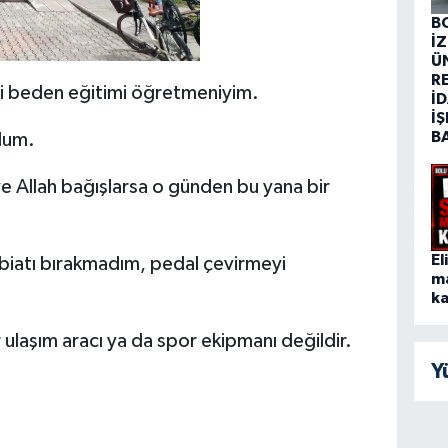
B
İ
Ü
R
kli beden eğitimi öğretmeniyim.
İD
İŞ
B
dum.
 ve Allah bağışlarsa o günden bu yana bir
El
iatı bırakmadım, pedal çevirmeyi
m
ka
 ulaşım aracı ya da spor ekipmanı değildir.
Y