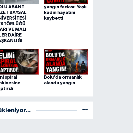
OLU ABANT
yangın faciası: Yaşlı
ZZET BAYSAL
kadın hayatını
NİVERSİTESİ
kaybetti
EKTÖRLÜĞÜ
ARİ VE MALİ
LER DAİRE
AŞKANLIĞI
ini spiral
Bolu’da ormanlık
akinesine
alanda yangın
ptırdı
ükleniyor...