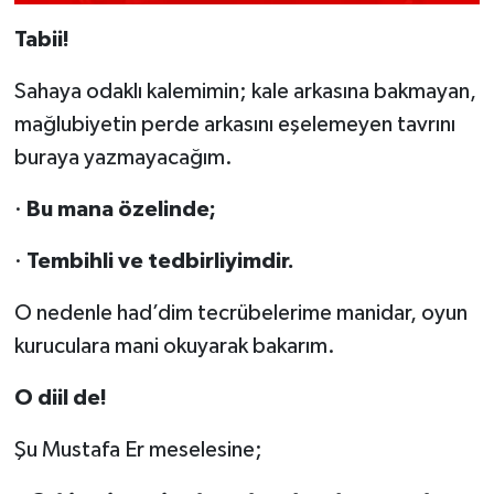
Tabii!
Sahaya odaklı kalemimin; kale arkasına bakmayan,
mağlubiyetin perde arkasını eşelemeyen tavrını
buraya yazmayacağım.
·
Bu mana özelinde;
·
Tembihli ve tedbirliyimdir.
O nedenle had’dim tecrübelerime manidar, oyun
kuruculara mani okuyarak bakarım.
O diil de!
Şu Mustafa Er meselesine;