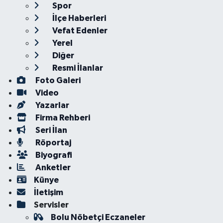
Spor
İlçe Haberleri
Vefat Edenler
Yerel
Diğer
Resmi İlanlar
Foto Galeri
Video
Yazarlar
Firma Rehberi
Seri İlan
Röportaj
Biyografi
Anketler
Künye
İletişim
Servisler
Bolu Nöbetçi Eczaneler