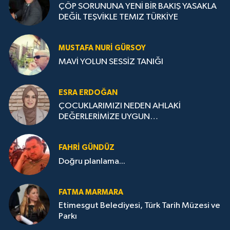
ÇÖP SORUNUNA YENİ BİR BAKIŞ YASAKLA
DEĞİL TEŞVİKLE TEMIZ TÜRKİYE
MUSTAFA NURI GÜRSOY
MAVİ YOLUN SESSİZ TANIĞI
ESRA ERDOĞAN
ÇOCUKLARIMIZI NEDEN AHLAKİ
DEĞERLERİMİZE UYGUN
YETİŞTİREMİYORUZ ?
FAHRI GÜNDÜZ
Doğru planlama...
FATMA MARMARA
Etimesgut Belediyesi, Türk Tarih Müzesi ve
Parkı