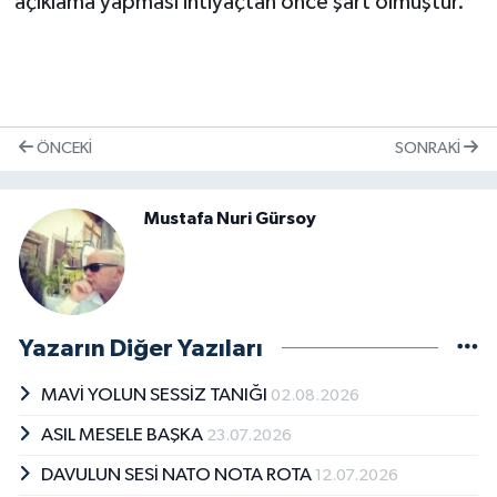
açıklama yapması ihtiyaçtan önce şart olmuştur.
ÖNCEKI
SONRAKI
Mustafa Nuri Gürsoy
Yazarın Diğer Yazıları
MAVİ YOLUN SESSİZ TANIĞI
02.08.2026
ASIL MESELE BAŞKA
23.07.2026
DAVULUN SESİ NATO NOTA ROTA
12.07.2026