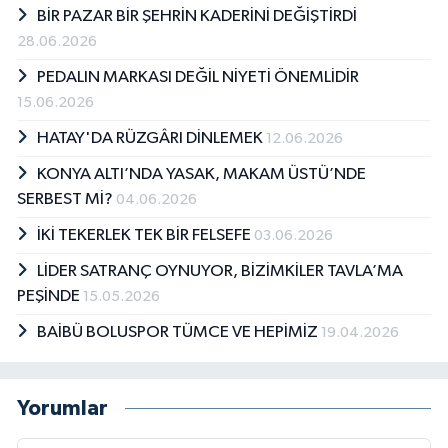
BİR PAZAR BİR ŞEHRİN KADERİNİ DEĞİŞTİRDİ
28.06.2026
PEDALIN MARKASI DEĞİL NİYETİ ÖNEMLİDİR
15.06.2026
HATAY'DA RÜZGÂRI DİNLEMEK
12.06.2026
KONYA ALTI’NDA YASAK, MAKAM ÜSTÜ’NDE
SERBEST Mİ?
04.06.2026
İKİ TEKERLEK TEK BİR FELSEFE
03.06.2026
LİDER SATRANÇ OYNUYOR, BİZİMKİLER TAVLA’MA
PEŞİNDE
15.05.2026
BAİBÜ BOLUSPOR TÜMCE VE HEPİMİZ
19.04.2026
Yorumlar