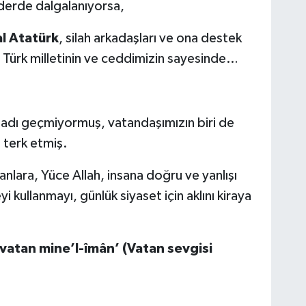
derde dalgalanıyorsa,
l Atatürk
, silah arkadaşları ve ona destek
 Türk milletinin ve ceddimizin sayesinde…
adı geçmiyormuş, vatandaşımızın biri de
i terk etmiş.
lara, Yüce Allah, insana doğru ve yanlışı
yi kullanmayı, günlük siyaset için aklını kiraya
vatan mine’l-îmân’ (Vatan sevgisi