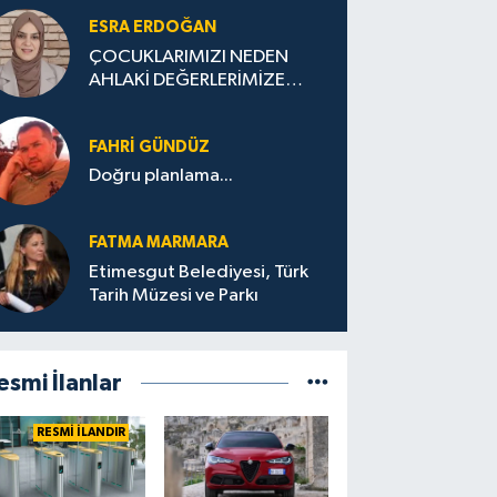
ESRA ERDOĞAN
ÇOCUKLARIMIZI NEDEN
AHLAKİ DEĞERLERİMİZE
UYGUN YETİŞTİREMİYORUZ
?
FAHRI GÜNDÜZ
Doğru planlama...
FATMA MARMARA
Etimesgut Belediyesi, Türk
Tarih Müzesi ve Parkı
esmi İlanlar
RESMİ İLANDIR