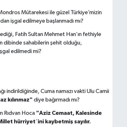
Mondros Mütarekesi ile güzel Türkiye’mizin
ından işgal edilmeye başlanmadı mı?
lediği, Fatih Sultan Mehmet Han’ın fethiyle
ın dibinde sahabilerin şehit olduğu,
işgal edilmedi mi?
ı indirildiğinde, Cuma namazı vakti Ulu Camii
az kılınmaz"
diye bağırmadı mı?
lan Rıdvan Hoca
"Aziz Cemaat, Kalesinde
llet hürriyet´ini kaybetmiş sayılır.