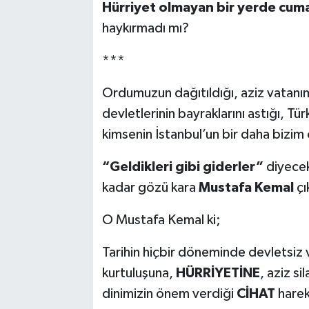
Hürriyet olmayan bir yerde cuma
haykırmadı mı?
***
Ordumuzun dağıtıldığı, aziz vatanı
devletlerinin bayraklarını astığı, Türk
kimsenin İstanbul’un bir daha bizi
“Geldikleri gibi giderler”
diyecek
kadar gözü kara
Mustafa Kemal
çı
O Mustafa Kemal ki;
Tarihin hiçbir döneminde devletsiz 
kurtuluşuna,
HÜRRİYETİNE
, aziz s
dinimizin önem verdiği
CİHAT
harek