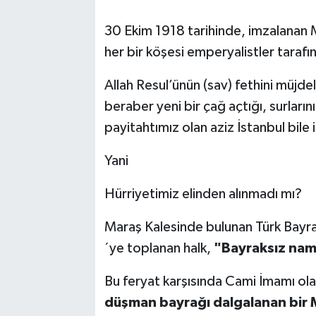
30 Ekim 1918 tarihinde, imzalanan 
her bir köşesi emperyalistler taraf
Allah Resul’ünün (sav) fethini müjde
beraber yeni bir çağ açtığı, surların
payitahtımız olan aziz İstanbul bile 
Yani
Hürriyetimiz elinden alınmadı mı?
Maraş Kalesinde bulunan Türk Bayrağ
´ye toplanan halk,
"Bayraksız nam
Bu feryat karşısında Cami İmamı o
düşman bayrağı dalgalanan bir Mi