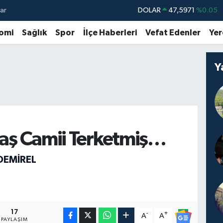
ar
DOLAR
47,5971
%0.05
EURO
55,1336
%0.18
omi
Sağlık
Spor
İlçe Haberleri
Vefat Edenler
Yer
STERLİN
64,2534
%0.22
GRAM ALTIN
6518.23
%0.39
Y
BİST100
13.703
%0
BITCOIN
64.475,47
%0.66
aş Camii Terketmiş…
DEMİREL
17
-
+
A
A
PAYLAŞIM