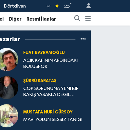
°
Dörtdivan
25
el
Diğer
Resmi İlanlar
azarlar
FUAT BAYRAMOĞLU
AÇIK KAPININ ARDINDAKİ
BOLUSPOR
ŞÜKRÜ KARATAŞ
ÇÖP SORUNUNA YENİ BİR
BAKIŞ YASAKLA DEĞİL
TEŞVİKLE TEMIZ TÜRKİYE
MUSTAFA NURI GÜRSOY
MAVİ YOLUN SESSİZ TANIĞI