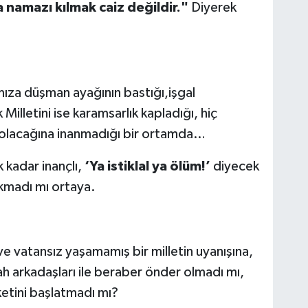
 namazı kılmak caiz değildir."
Diyerek
mıza düşman ayağının bastığı,işgal
 Milletini ise karamsarlık kapladığı, hiç
m olacağına inanmadığı bir ortamda…
 kadar inançlı,
‘Ya istiklal ya ölüm!’
diyecek
kmadı mı ortaya.
ve vatansız yaşamamış bir milletin uyanışına,
ilah arkadaşları ile beraber önder olmadı mı,
etini başlatmadı mı?