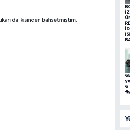
B
İ
Ü
yukarı da ikisinden bahsetmiştim.
R
İD
İŞ
B
68
ye
6 
fi
Y