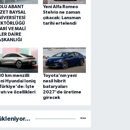
OLU ABANT
Yeni Alfa Romeo
ZZET BAYSAL
Stelvio ne zaman
NİVERSİTESİ
çıkacak: Lansman
EKTÖRLÜĞÜ
tarihi ertelendi
ARİ VE MALİ
LER DAİRE
AŞKANLIĞI
0 km menzilli
Toyota'nın yeni
ni Hyundai Ioniq
nesil hibrit
Türkiye'de: İşte
bataryaları
yatı ve özellikleri
2027'de üretime
girecek
ükleniyor...