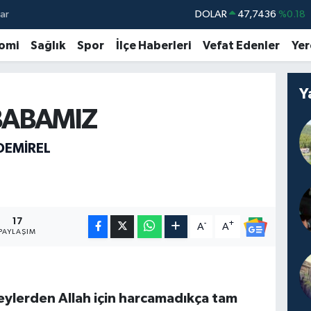
ar
DOLAR
47,7436
%0.18
EURO
55,2510
%0.32
omi
Sağlık
Spor
İlçe Haberleri
Vefat Edenler
Yer
STERLİN
64,4811
%0.38
GRAM ALTIN
6660.55
%0.03
Y
BABAMIZ
BİST100
13.779
%-14
BITCOIN
64.959,79
%1.11
DEMİREL
17
-
+
A
A
PAYLAŞIM
eylerden Allah için harcamadıkça tam