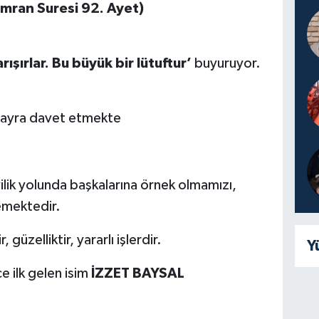
 İmran Suresi 92. Ayet)
rışırlar. Bu büyük bir lütuftur’
buyuruyor.
 hayra davet etmekte
yilik yolunda başkalarına örnek olmamızı,
temektedir.
, güzelliktir, yararlı işlerdir.
Y
e ilk gelen isim
İZZET BAYSAL