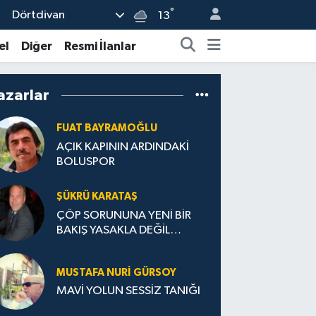
°
Dörtdivan
13
el
Diğer
Resmi İlanlar
azarlar
FUAT BAYRAMOĞLU
AÇIK KAPININ ARDINDAKİ
BOLUSPOR
ŞÜKRÜ KARATAŞ
ÇÖP SORUNUNA YENİ BİR
BAKIŞ YASAKLA DEĞİL
TEŞVİKLE TEMIZ TÜRKİYE
MUSTAFA NURI GÜRSOY
MAVİ YOLUN SESSİZ TANIĞI