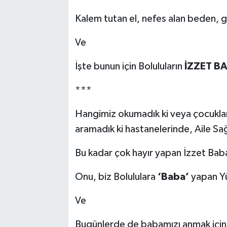
Kalem tutan el, nefes alan beden, 
Ve
İşte bunun için Boluluların
İZZET B
***
Hangimiz okumadık ki veya çocukları
aramadık ki hastanelerinde, Aile S
Bu kadar çok hayır yapan İzzet Baba
Onu, biz Bolululara
‘Baba’
yapan Yü
Ve
Bugünlerde de babamızı anmak için