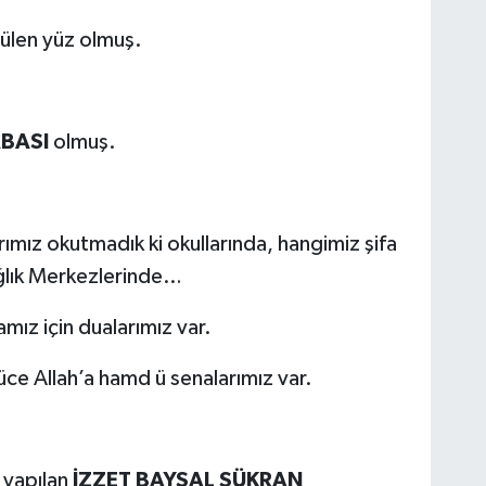
gülen yüz olmuş.
ABASI
olmuş.
mız okutmadık ki okullarında, hangimiz şifa
ağlık Merkezlerinde…
mız için dualarımız var.
ce Allah’a hamd ü senalarımız var.
 yapılan
İZZET BAYSAL ŞÜKRAN