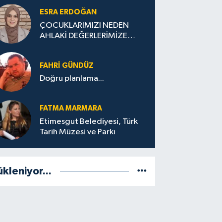
ESRA ERDOĞAN
ÇOCUKLARIMIZI NEDEN
AHLAKİ DEĞERLERİMİZE
UYGUN YETİŞTİREMİYORUZ
?
FAHRI GÜNDÜZ
Doğru planlama...
FATMA MARMARA
Etimesgut Belediyesi, Türk
Tarih Müzesi ve Parkı
ükleniyor...