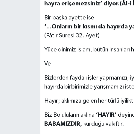
hayra erişemezsiniz’
diyor.(Âl-i
Bir başka ayette ise
‘...Onların bir kısmı da hayırda ya
(Fâtır Suresi 32. Ayet)
Yüce dinimiz İslam, bütün insanları
Ve
Bizlerden faydalı işler yapmamızı, i
hayırda birbirimizle yarışmamızı is
Hayır; aklımıza gelen her türlü iyiliktir
Biz Boluluların aklına
‘HAYIR’
deyinc
BABAMIZDIR,
kurduğu vakıftır.