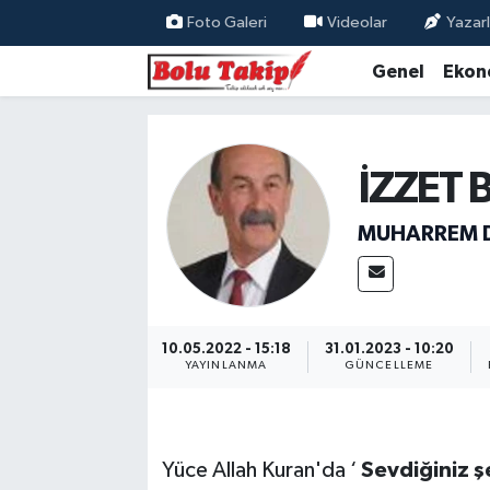
Foto Galeri
Videolar
Yazarl
Genel
Ekon
İZZET 
MUHARREM 
10.05.2022 - 15:18
31.01.2023 - 10:20
YAYINLANMA
GÜNCELLEME
Yüce Allah Kuran'da ‘
Sevdiğiniz ş