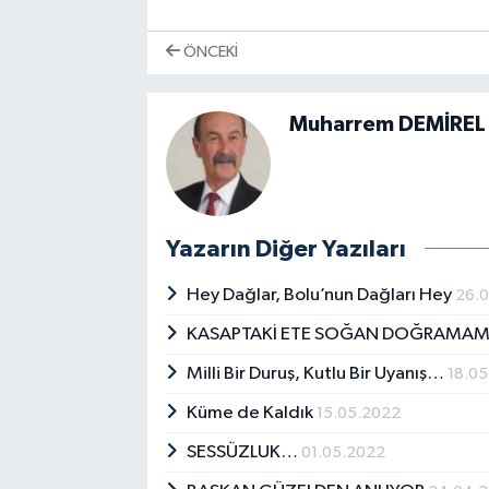
ÖNCEKI
Muharrem DEMİREL
Yazarın Diğer Yazıları
Hey Dağlar, Bolu’nun Dağları Hey
26.
KASAPTAKİ ETE SOĞAN DOĞRAMA
Milli Bir Duruş, Kutlu Bir Uyanış…
18.0
Küme de Kaldık
15.05.2022
SESSÜZLUK…
01.05.2022