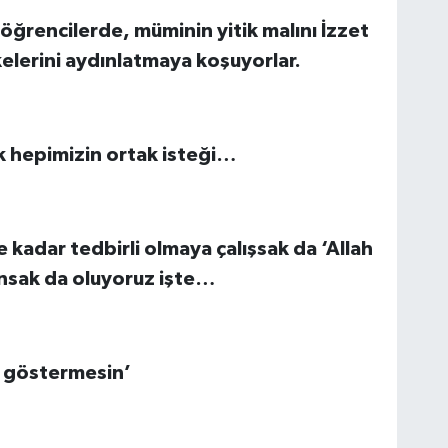
öğrencilerde, müminin yitik malını İzzet
elerini aydınlatmaya koşuyorlar.
k hepimizin ortak isteği…
 kadar tedbirli olmaya çalışsak da ‘Allah
unsak da oluyoruz işte…
e göstermesin’