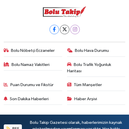
Bolu Nöbetçi Eczaneler
Bolu Hava Durumu
Bolu Namaz Vakitleri
Bolu Trafik Yoğunluk
Haritası
Puan Durumu ve Fikstür
Tüm Manşetler
Son Dakika Haberleri
Haber Arşivi
Bolu Takip Gazetesi olarak, haberlerimizin kaynak
RSS
gösterilmeden yayımlanması yasaktır. Her hakkı