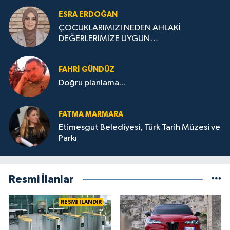
ESRA ERDOĞAN
ÇOCUKLARIMIZI NEDEN AHLAKİ
DEĞERLERİMİZE UYGUN
YETİŞTİREMİYORUZ ?
FAHRI GÜNDÜZ
Doğru planlama...
FATMA MARMARA
Etimesgut Belediyesi, Türk Tarih Müzesi ve
Parkı
Resmi İlanlar
RESMİ İLANDIR