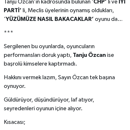
Tanju Özcan’ın kadrosunda bulunan ‘
CHP’
li ve
İYİ
PARTİ’
li, Meclis üyelerinin oynamış oldukları,
‘
YÜZÜMÜZE NASIL BAKACAKLAR’
oyunu da…
***
Sergilenen bu oyunlarda, oyuncuların
performansları doruk yaptı,
Tanju Özcan
ise
başrolü kimselere kaptırmadı.
Hakkını vermek lazım, Sayın Özcan tek başına
oynuyor.
Güldürüyor, düşündürüyor, laf atıyor,
seyredenleri oyunun içine alıyor.
Kısacası;