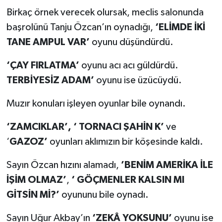
Birkaç örnek verecek olursak, meclis salonunda
başrolünü Tanju Özcan’ın oynadığı,
‘ELİMDE İKİ
TANE AMPUL VAR’
oyunu düşündürdü.
‘ÇAY FIRLATMA’
oyunu acı acı güldürdü.
TERBİYESİZ ADAM’
oyunu ise üzücüydü.
Muzır konuları işleyen oyunlar bile oynandı.
‘ZAMCIKLAR’, ‘ TORNACI ŞAHİN K’
ve
‘
GAZOZ’
oyunları aklımızın bir köşesinde kaldı.
Sayın Özcan hızını alamadı,
’BENİM AMERİKA İLE
İŞİM OLMAZ’
,
‘ GÖÇMENLER KALSIN MI
GİTSİN Mİ?’
oyununu bile oynadı.
Sayın Uğur Akbay’ın
‘ZEKÂ YOKSUNU’
oyunu ise