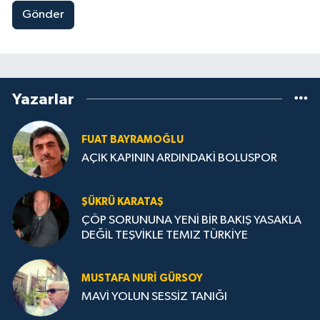
Gönder
Yazarlar
FUAT BAYRAMOĞLU
AÇIK KAPININ ARDINDAKİ BOLUSPOR
ŞÜKRÜ KARATAŞ
ÇÖP SORUNUNA YENİ BİR BAKIŞ YASAKLA
DEĞİL TEŞVİKLE TEMIZ TÜRKİYE
MUSTAFA NURI GÜRSOY
MAVİ YOLUN SESSİZ TANIĞI