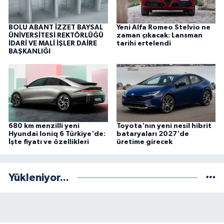
BOLU ABANT İZZET BAYSAL
Yeni Alfa Romeo Stelvio ne
ÜNİVERSİTESİ REKTÖRLÜĞÜ
zaman çıkacak: Lansman
İDARİ VE MALİ İŞLER DAİRE
tarihi ertelendi
BAŞKANLIĞI
680 km menzilli yeni
Toyota'nın yeni nesil hibrit
Hyundai Ioniq 6 Türkiye'de:
bataryaları 2027'de
İşte fiyatı ve özellikleri
üretime girecek
Yükleniyor...