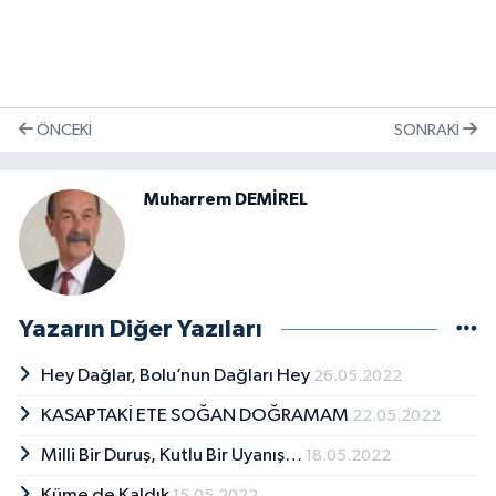
ÖNCEKI
SONRAKI
Muharrem DEMİREL
Yazarın Diğer Yazıları
Hey Dağlar, Bolu’nun Dağları Hey
26.05.2022
KASAPTAKİ ETE SOĞAN DOĞRAMAM
22.05.2022
Milli Bir Duruş, Kutlu Bir Uyanış…
18.05.2022
Küme de Kaldık
15.05.2022