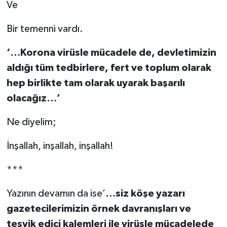
Ve
Bir temenni vardı.
‘…Korona virüsle mücadele de, devletimizin
aldığı tüm tedbirlere, fert ve toplum olarak
hep birlikte tam olarak uyarak başarılı
olacağız…’
Ne diyelim;
İnşallah, inşallah, inşallah!
***
Yazının devamın da ise’
…siz köşe yazarı
gazetecilerimizin örnek davranışları ve
teşvik edici kalemleri ile virüsle mücadelede