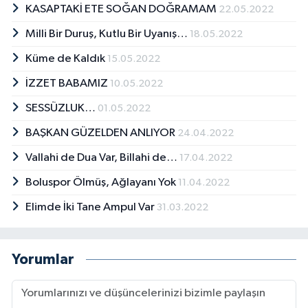
KASAPTAKİ ETE SOĞAN DOĞRAMAM
22.05.2022
Milli Bir Duruş, Kutlu Bir Uyanış…
18.05.2022
Küme de Kaldık
15.05.2022
İZZET BABAMIZ
10.05.2022
SESSÜZLUK…
01.05.2022
BAŞKAN GÜZELDEN ANLIYOR
24.04.2022
Vallahi de Dua Var, Billahi de…
17.04.2022
Boluspor Ölmüş, Ağlayanı Yok
11.04.2022
Elimde İki Tane Ampul Var
31.03.2022
Yorumlar