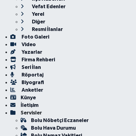
Vefat Edenler
Yerel
Diğer
Resmi İlanlar
Foto Galeri
Video
Yazarlar
Firma Rehberi
Seri İlan
Röportaj
Biyografi
Anketler
Künye
İletişim
Servisler
Bolu Nöbetçi Eczaneler
Bolu Hava Durumu
Bolu Namaz Vakitleri