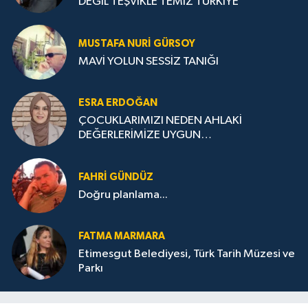
DEĞİL TEŞVİKLE TEMIZ TÜRKİYE
MUSTAFA NURI GÜRSOY
MAVİ YOLUN SESSİZ TANIĞI
ESRA ERDOĞAN
ÇOCUKLARIMIZI NEDEN AHLAKİ
DEĞERLERİMİZE UYGUN
YETİŞTİREMİYORUZ ?
FAHRI GÜNDÜZ
Doğru planlama...
FATMA MARMARA
Etimesgut Belediyesi, Türk Tarih Müzesi ve
Parkı