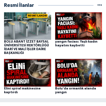
Resmi İlanlar
RESMİ İLANDIR
BOLU ABANT İZZET BAYSAL
yangın faciası: Yaşlı kadın
ÜNİVERSİTESİ REKTÖRLÜĞÜ
hayatını kaybetti
İDARİ VE MALİ İŞLER DAİRE
BAŞKANLIĞI
Elini spiral makinesine
Bolu’da ormanlık alanda
kaptırdı
yangın