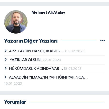
Mehmet Ali Atalay
Yazarın Diğer Yazıları
ARZU AYDIN HAKLI ÇIKABİLİR…
05.02.2023
YAZIKLAR OLSUN!
22.01.2023
HÜKÜMDARLIK ADINDA VAR…
18.01.2023
ALAADDİN YILMAZ’IN YAPTIĞINI YAPINCA…
16.01.2023
Yorumlar