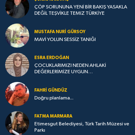
ÇÖP SORUNUNA YENİ BİR BAKIŞ YASAKLA
DEĞİL TEŞVİKLE TEMIZ TÜRKİYE
MUSTAFA NURI GÜRSOY
MAVİ YOLUN SESSİZ TANIĞI
ESRA ERDOĞAN
ÇOCUKLARIMIZI NEDEN AHLAKİ
DEĞERLERİMİZE UYGUN
YETİŞTİREMİYORUZ ?
FAHRI GÜNDÜZ
Doğru planlama...
FATMA MARMARA
Etimesgut Belediyesi, Türk Tarih Müzesi ve
Parkı