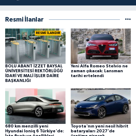
Resmi İlanlar
RESMİ İLANDIR
BOLU ABANT İZZET BAYSAL
Yeni Alfa Romeo Stelvio ne
ÜNİVERSİTESİ REKTÖRLÜĞÜ
zaman çıkacak: Lansman
İDARİ VE MALİ İŞLER DAİRE
tarihi ertelendi
BAŞKANLIĞI
680 km menzilli yeni
Toyota'nın yeni nesil hibrit
Hyundai Ioniq 6 Türkiye'de:
bataryaları 2027'de
İşte fiyatı ve özellikleri
üretime girecek