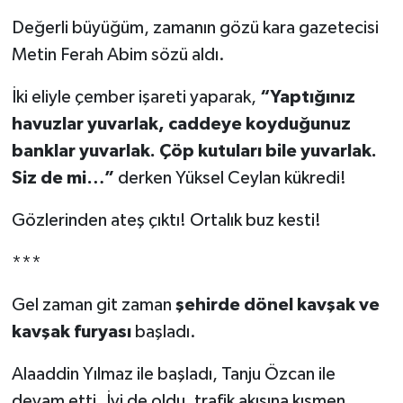
Değerli büyüğüm, zamanın gözü kara gazetecisi
Metin Ferah Abim sözü aldı.
İki eliyle çember işareti yaparak,
“Yaptığınız
havuzlar yuvarlak, caddeye koyduğunuz
banklar yuvarlak. Çöp kutuları bile yuvarlak.
Siz de mi…”
derken Yüksel Ceylan kükredi!
Gözlerinden ateş çıktı! Ortalık buz kesti!
***
Gel zaman git zaman
şehirde dönel kavşak ve
kavşak furyası
başladı.
Alaaddin Yılmaz ile başladı, Tanju Özcan ile
devam etti. İyi de oldu, trafik akışına kısmen