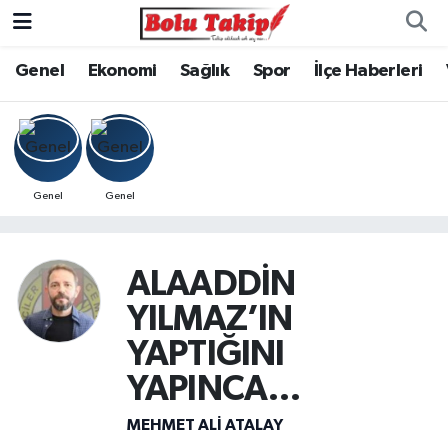
Genel
Ekonomi
Sağlık
Spor
İlçe Haberleri
Genel
Genel
ALAADDİN
YILMAZ’IN
YAPTIĞINI
YAPINCA…
MEHMET ALI ATALAY