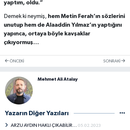
yaptım, oldu.”
Demek ki neymiş,
hem Metin Ferah’ın sözlerini
unutup hem de Alaaddin Yılmaz’ın yaptığını
yapınca, ortaya böyle kavşaklar
çıkıyormuş…
ÖNCEKI
SONRAKI
Mehmet Ali Atalay
Yazarın Diğer Yazıları
ARZU AYDIN HAKLI ÇIKABİLİR…
05.02.2023