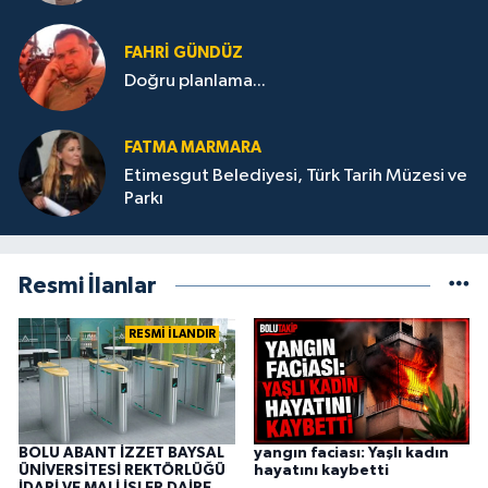
YETİŞTİREMİYORUZ ?
FAHRI GÜNDÜZ
Doğru planlama...
FATMA MARMARA
Etimesgut Belediyesi, Türk Tarih Müzesi ve
Parkı
Resmi İlanlar
RESMİ İLANDIR
BOLU ABANT İZZET BAYSAL
yangın faciası: Yaşlı kadın
ÜNİVERSİTESİ REKTÖRLÜĞÜ
hayatını kaybetti
İDARİ VE MALİ İŞLER DAİRE