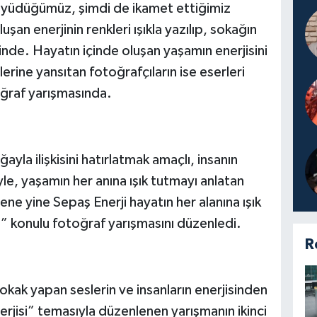
yüdüğümüz, şimdi de ikamet ettiğimiz
şan enerjinin renkleri ışıkla yazılıp, sokağın
inde. Hayatın içinde oluşan yaşamın enerjisini
erine yansıtan fotoğrafçıların ise eserleri
oğraf yarışmasında.
ayla ilişkisini hatırlatmak amaçlı, insanın
le, yaşamın her anına ışık tutmayı anlatan
ne yine Sepaş Enerji hayatın her alanına ışık
i” konulu fotoğraf yarışmasını düzenledi.
R
okak yapan seslerin ve insanların enerjisinden
erjisi” temasıyla düzenlenen yarışmanın ikinci