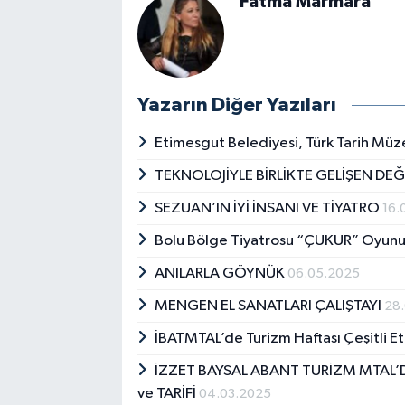
Fatma Marmara
Yazarın Diğer Yazıları
Etimesgut Belediyesi, Türk Tarih Müze
TEKNOLOJİYLE BİRLİKTE GELİŞEN DE
SEZUAN’IN İYİ İNSANI VE TİYATRO
16.
Bolu Bölge Tiyatrosu “ÇUKUR” Oyun
ANILARLA GÖYNÜK
06.05.2025
MENGEN EL SANATLARI ÇALIŞTAYI
28
İBATMTAL’de Turizm Haftası Çeşitli Et
İZZET BAYSAL ABANT TURİZM MTAL’
ve TARİFİ
04.03.2025