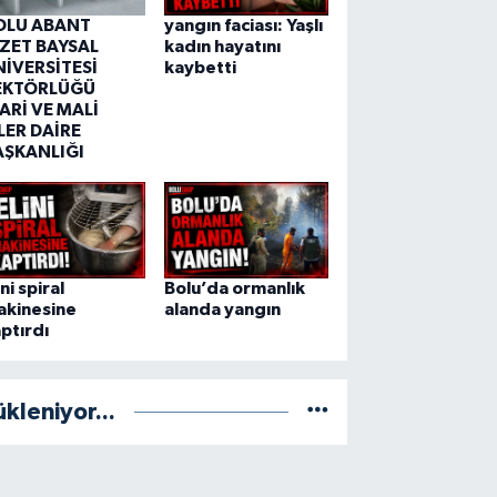
OLU ABANT
yangın faciası: Yaşlı
ZZET BAYSAL
kadın hayatını
NİVERSİTESİ
kaybetti
EKTÖRLÜĞÜ
ARİ VE MALİ
LER DAİRE
AŞKANLIĞI
ini spiral
Bolu’da ormanlık
akinesine
alanda yangın
ptırdı
ükleniyor...