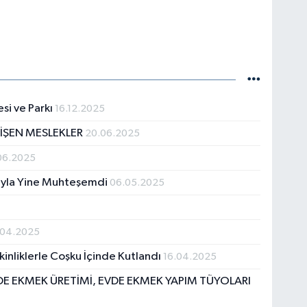
si ve Parkı
16.12.2025
ĞİŞEN MESLEKLER
20.06.2025
06.2025
uyla Yine Muhteşemdi
06.05.2025
.04.2025
kinliklerle Coşku İçinde Kutlandı
16.04.2025
DE EKMEK ÜRETİMİ, EVDE EKMEK YAPIM TÜYOLARI