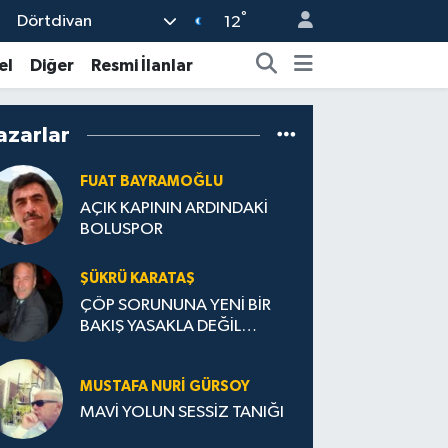
°
Dörtdivan
12
el
Diğer
Resmi İlanlar
azarlar
FUAT BAYRAMOĞLU
AÇIK KAPININ ARDINDAKİ
BOLUSPOR
ŞÜKRÜ KARATAŞ
ÇÖP SORUNUNA YENİ BİR
BAKIŞ YASAKLA DEĞİL
TEŞVİKLE TEMIZ TÜRKİYE
MUSTAFA NURI GÜRSOY
MAVİ YOLUN SESSİZ TANIĞI