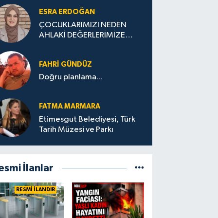
ESRA ERDOĞAN
ÇOCUKLARIMIZI NEDEN
AHLAKİ DEĞERLERİMİZE
UYGUN YETİŞTİREMİYORUZ
?
FAHRI GÜNDÜZ
Doğru planlama...
FATMA MARMARA
Etimesgut Belediyesi, Türk
Tarih Müzesi ve Parkı
esmi İlanlar
RESMİ İLANDIR