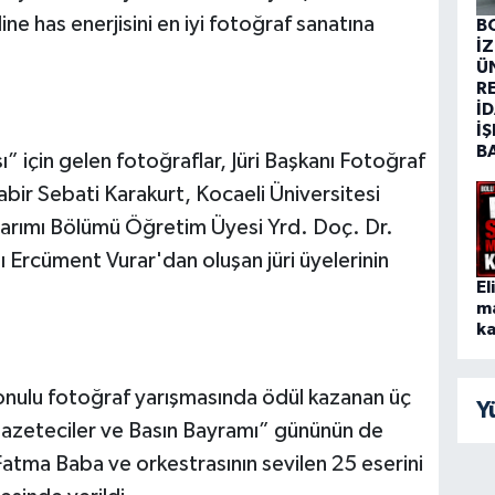
ine has enerjisini en iyi fotoğraf sanatına
B
İ
Ü
R
İD
İŞ
B
” için gelen fotoğraflar, Jüri Başkanı Fotoğraf
bir Sebati Karakurt, Kocaeli Üniversitesi
Tasarımı Bölümü Öğretim Üyesi Yrd. Doç. Dr.
nı Ercüment Vurar'dan oluşan jüri üyelerinin
El
m
ka
konulu fotoğraf yarışmasında ödül kazanan üç
Y
azeteciler ve Basın Bayramı” gününün de
atma Baba ve orkestrasının sevilen 25 eserini