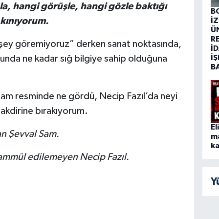
la, hangi görüşle, hangi gözle baktığı
B
 kınıyorum.
İ
Ü
R
ir şey göremiyoruz” derken sanat noktasında,
İD
unda ne kadar sığ bilgiye sahip olduğuna
İŞ
B
 Sam resminde ne gördü, Necip Fazıl’da neyi
akdirine bırakıyorum.
El
an Şevval Sam.
m
ka
ammül edilemeyen Necip Fazıl.
Y