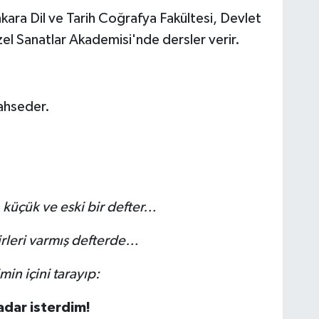
ara Dil ve Tarih Coğrafya Fakültesi, Devlet
el Sanatlar Akademisi'nde dersler verir.
bahseder.
 küçük ve eski bir defter…
iirleri varmış defterde…
in içini tarayıp:
adar isterdim!