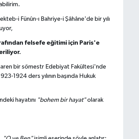
bilirim.
kteb-i Fünûn-ı Bahriye-i Şâhâne'de bir yılı
kuyor,
fından felsefe eğitimi için Paris'e
iliyor.
baren bir sömestr Edebiyat Fakültesi'nde
1923-1924 ders yılının başında Hukuk
ndeki hayatını
"bohem bir hayat"
olarak
i,
"O ve Ben"
isimli eserinde şöyle anlatır: