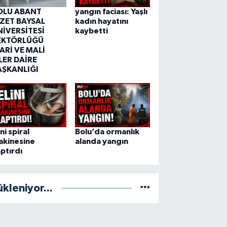
OLU ABANT
yangın faciası: Yaşlı
ZZET BAYSAL
kadın hayatını
NİVERSİTESİ
kaybetti
EKTÖRLÜĞÜ
ARİ VE MALİ
LER DAİRE
AŞKANLIĞI
ini spiral
Bolu’da ormanlık
akinesine
alanda yangın
ptırdı
ükleniyor...