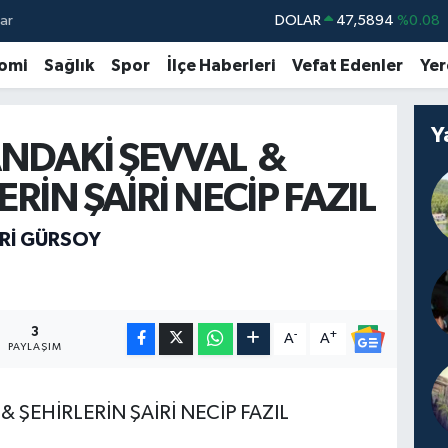
ar
DOLAR
47,5894
%0.08
EURO
55,0398
%-0.02
omi
Sağlık
Spor
İlçe Haberleri
Vefat Edenler
Yer
STERLİN
64,1581
%0.16
GRAM ALTIN
6508.83
%4.44
Y
NDAKİ ŞEVVAL &
BİST100
13.703
%11
ERİN ŞAİRİ NECİP FAZIL
BITCOIN
64.927,78
%1.32
RI GÜRSOY
3
-
+
A
A
PAYLAŞIM
 ŞEHİRLERİN ŞAİRİ NECİP FAZIL