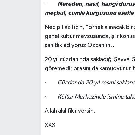
-
Nereden, nasıl, hangi duruş
meçhul, cümle kurgusunu esefle
Necip Fazıl için, “örnek alınacak b
genel kültür mevzusunda, şiir konus
şahitlik ediyoruz Özcan’ın..
20 yıl cüzdanında sakladığı Şevval
göremedi; orasını da kamuoyunun t
-
Cüzdanda 20 yıl resmi saklan
-
Kültür Merkezinde ismine tah
Allah akıl fikir versin.
XXX