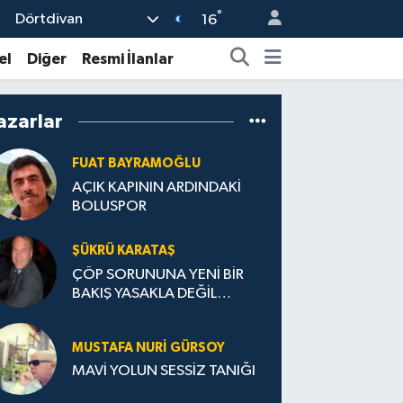
°
Dörtdivan
16
el
Diğer
Resmi İlanlar
azarlar
FUAT BAYRAMOĞLU
AÇIK KAPININ ARDINDAKİ
BOLUSPOR
ŞÜKRÜ KARATAŞ
ÇÖP SORUNUNA YENİ BİR
BAKIŞ YASAKLA DEĞİL
TEŞVİKLE TEMIZ TÜRKİYE
MUSTAFA NURI GÜRSOY
MAVİ YOLUN SESSİZ TANIĞI