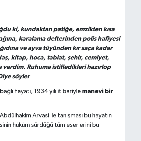
du ki, kundaktan patiğe, emzikten kısa
ına, karalama defterinden polis hafiyesi
ğıdına ve ayva tüyünden kır saça kadar
ş, kitap, hoca, tabiat, şehir, cemiyet,
 verdim. Ruhuma istifledikleri hazırlop
 Diye söyler
lı hayatı, 1934 yılı itibariyle
manevi bir
bdülhakim Arvasi ile tanışması bu hayatın
esinin hüküm sürdüğü tüm eserlerini bu