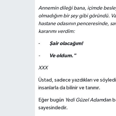
Annemin dileği bana, içimde besley
olmadığım bir şey gibi göründü. Va
hastane odasının penceresinde, sav
kararımı verdim:
-
Şair olacağım!
-
Ve oldum."
XXX
Üstad, sadece yazdıkları ve söyledik
insanlarla da bilinir ve tanınır.
Eğer bugün
Yedi Güzel Adam
dan b
sayesindedir.