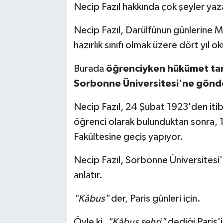
Necip Fazıl hakkında çok şeyler yaza
Necip Fazıl, Darülfünun günlerine Me
hazırlık sınıfı olmak üzere dört yıl o
Burada
öğrenciyken hükümet tara
Sorbonne Üniversitesi'ne gönder
Necip Fazıl, 24 Şubat 1923'den iti
öğrenci olarak bulunduktan sonra, 
Fakültesine geçiş yapıyor.
Necip Fazıl, Sorbonne Üniversitesi'
anlatır.
"Kâbus"
der, Paris günleri için.
Öyle ki,
"Kâbus şehri"
dediği Paris'