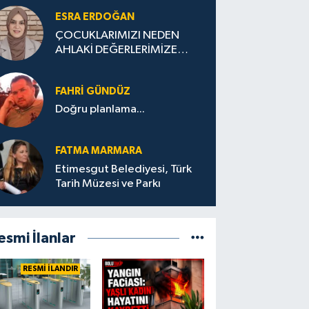
ESRA ERDOĞAN
ÇOCUKLARIMIZI NEDEN
AHLAKİ DEĞERLERİMİZE
UYGUN YETİŞTİREMİYORUZ
?
FAHRI GÜNDÜZ
Doğru planlama...
FATMA MARMARA
Etimesgut Belediyesi, Türk
Tarih Müzesi ve Parkı
esmi İlanlar
RESMİ İLANDIR