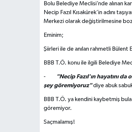
Bolu Belediye Meclisi’nde alınan kar
Necip Fazıl Kısakürek’in adını taşıy
Merkezi olarak değiştirilmesine bo
Eminim;
Şiirleri ile de anılan rahmetli Büle
BBB T.Ö. konu ile ilgili Belediye M
-
"Necip Fazıl'ın hayatını da
şey göremiyoruz"
diye abuk sabuk
BBB T.Ö. ya kendini kaybetmiş bula
göremiyor.
Saçmalamış!