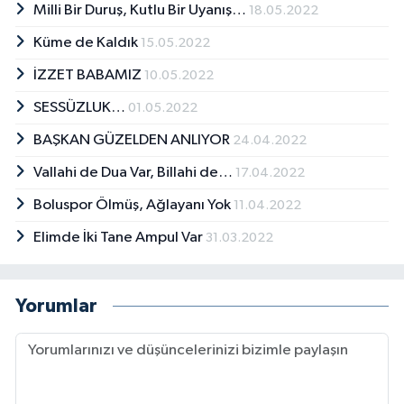
Milli Bir Duruş, Kutlu Bir Uyanış…
18.05.2022
Küme de Kaldık
15.05.2022
İZZET BABAMIZ
10.05.2022
SESSÜZLUK…
01.05.2022
BAŞKAN GÜZELDEN ANLIYOR
24.04.2022
Vallahi de Dua Var, Billahi de…
17.04.2022
Boluspor Ölmüş, Ağlayanı Yok
11.04.2022
Elimde İki Tane Ampul Var
31.03.2022
Yorumlar