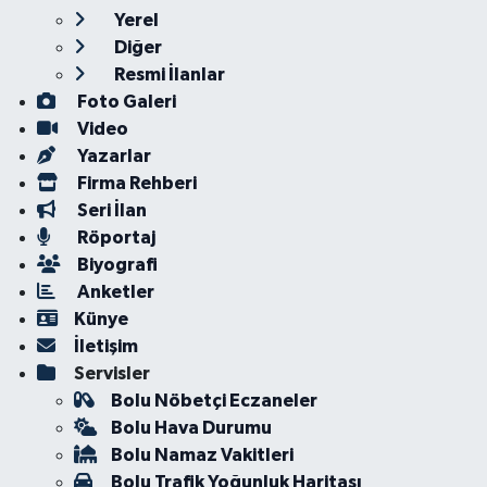
Yerel
Diğer
Resmi İlanlar
Foto Galeri
Video
Yazarlar
Firma Rehberi
Seri İlan
Röportaj
Biyografi
Anketler
Künye
İletişim
Servisler
Bolu Nöbetçi Eczaneler
Bolu Hava Durumu
Bolu Namaz Vakitleri
Bolu Trafik Yoğunluk Haritası