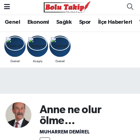
Genel
Ekonomi
Sağlık
Spor
İlçe Haberleri
Genel
Asayiş
Genel
Anne ne olur
ölme…
MUHARREM DEMİREL