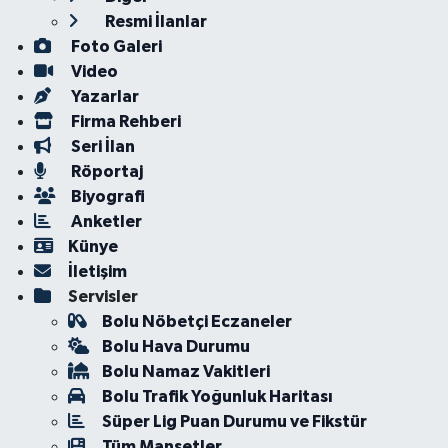
Resmi İlanlar
Foto Galeri
Video
Yazarlar
Firma Rehberi
Seri İlan
Röportaj
Biyografi
Anketler
Künye
İletişim
Servisler
Bolu Nöbetçi Eczaneler
Bolu Hava Durumu
Bolu Namaz Vakitleri
Bolu Trafik Yoğunluk Haritası
Süper Lig Puan Durumu ve Fikstür
Tüm Manşetler