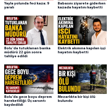
Yayla yolunda feci kaza: 9
Babasını ziyarete giderken
yaralı
kazada hayatını kaybetti
Bolu'da tutuklanan banka
Elektrik akımına kapılan işçi
müdürü 22 gün sonra
hayatını kaybetti
tahliye edildi
Bolu’da gece boyu deprem
Mezarlıkta bir kişi ölü
hareketliliği: Üç sarsıntı
bulundu
kaydedildi