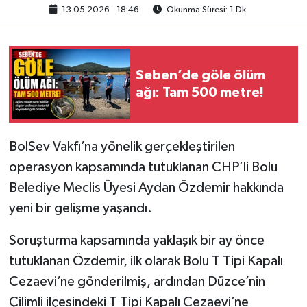
13.05.2026 - 18:46
Okunma Süresi: 1 Dk
Seben’de göle ölüm
ağı: Tam 500 metre!
BolSev Vakfı’na yönelik gerçekleştirilen
operasyon kapsamında tutuklanan CHP’li Bolu
Belediye Meclis Üyesi Aydan Özdemir hakkında
yeni bir gelişme yaşandı.
Soruşturma kapsamında yaklaşık bir ay önce
tutuklanan Özdemir, ilk olarak Bolu T Tipi Kapalı
Cezaevi’ne gönderilmiş, ardından Düzce’nin
Çilimli ilçesindeki T Tipi Kapalı Cezaevi’ne