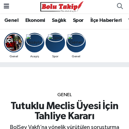
Genel
Ekonomi
Sağlık
Spor
İlçe Haberleri
Genel
Asayiş
Spor
Genel
GENEL
Tutuklu Meclis Üyesi İçin
Tahliye Kararı
BolSev Vakfı’na yönelik yürütülen soruşturma