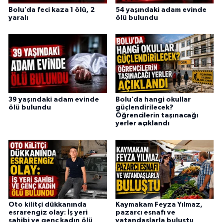
Bolu’da feci kaza 1 ölü, 2
54 yaşındaki adam evinde
yaralı
ölü bulundu
39 yaşındaki adam evinde
Bolu’da hangi okullar
ölü bulundu
güçlendirilecek?
Öğrencilerin taşınacağı
yerler açıklandı
Oto kilitçi dükkanında
Kaymakam Feyza Yılmaz,
esrarengiz olay: İş yeri
pazarcı esnafı ve
sahibi ve genç kadın ölü
vatandaşlarla buluştu