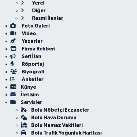
Yerel
Diğer
Resmi İlanlar
Foto Galeri
Video
Yazarlar
Firma Rehberi
Seri İlan
Röportaj
Biyografi
Anketler
Künye
İletişim
Servisler
Bolu Nöbetçi Eczaneler
Bolu Hava Durumu
Bolu Namaz Vakitleri
Bolu Trafik Yoğunluk Haritası