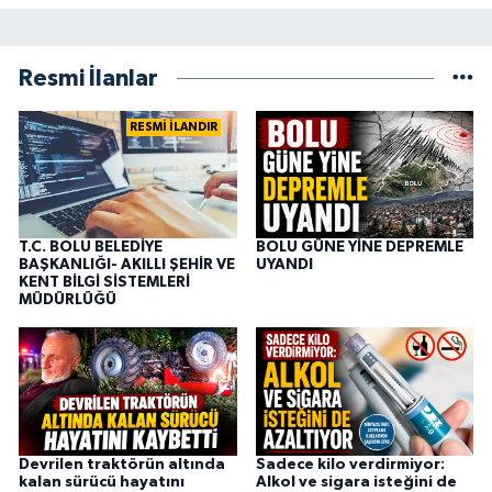
Resmi İlanlar
RESMİ İLANDIR
T.C. BOLU BELEDİYE
BOLU GÜNE YİNE DEPREMLE
BAŞKANLIĞI- AKILLI ŞEHİR VE
UYANDI
KENT BİLGİ SİSTEMLERİ
MÜDÜRLÜĞÜ
Devrilen traktörün altında
Sadece kilo verdirmiyor:
kalan sürücü hayatını
Alkol ve sigara isteğini de