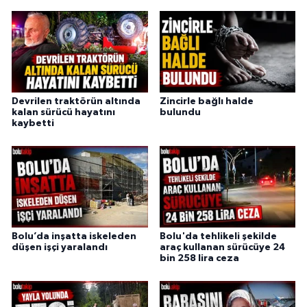
Devrilen traktörün altında
Zincirle bağlı halde
kalan sürücü hayatını
bulundu
kaybetti
Bolu’da inşatta iskeleden
Bolu'da tehlikeli şekilde
düşen işçi yaralandı
araç kullanan sürücüye 24
bin 258 lira ceza