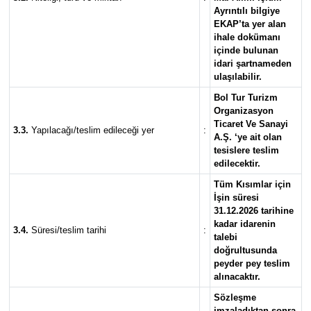
Ayrıntılı bilgiye
EKAP’ta yer alan
ihale dokümanı
içinde bulunan
idari şartnameden
ulaşılabilir.
Bol Tur Turizm
Organizasyon
Ticaret Ve Sanayi
3.3.
Yapılacağı/teslim edileceği yer
:
A.Ş. ‘ye ait olan
tesislere teslim
edilecektir.
Tüm Kısımlar için
İşin süresi
31.12.2026 tarihine
kadar idarenin
3.4.
Süresi/teslim tarihi
:
talebi
doğrultusunda
peyder pey teslim
alınacaktır.
Sözleşme
imzaladıktan sonra