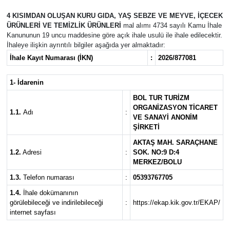
4 KISIMDAN OLUŞAN KURU GIDA, YAŞ SEBZE VE MEYVE, İÇECEK
ÜRÜNLERİ VE TEMİZLİK ÜRÜNLERİ
mal alımı 4734 sayılı Kamu İhale
Kanununun 19 uncu maddesine göre açık ihale usulü ile ihale edilecektir.
İhaleye ilişkin ayrıntılı bilgiler aşağıda yer almaktadır:
İhale Kayıt Numarası (İKN)
:
2026/877081
1- İdarenin
BOL TUR TURİZM
ORGANİZASYON TİCARET
1.1.
Adı
:
VE SANAYİ ANONİM
ŞİRKETİ
AKTAŞ MAH. SARAÇHANE
1.2.
Adresi
:
SOK. NO:9 D:4
MERKEZ/BOLU
1.3.
Telefon numarası
:
05393767705
1.4.
İhale dokümanının
görülebileceği ve indirilebileceği
:
https://ekap.kik.gov.tr/EKAP/
internet sayfası