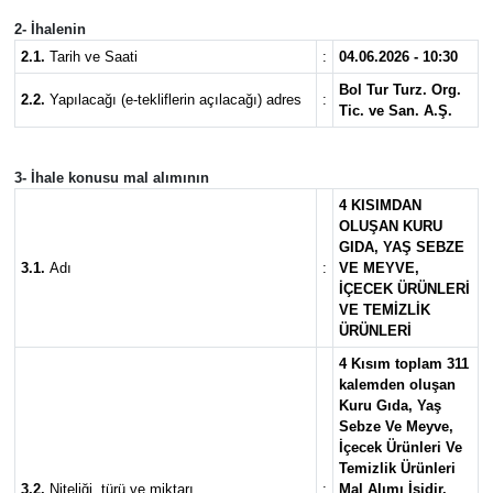
2- İhalenin
2.1.
Tarih ve Saati
:
04.06.2026 - 10:30
Bol Tur Turz. Org.
2.2.
Yapılacağı (e-tekliflerin açılacağı) adres
:
Tic. ve San. A.Ş.
3- İhale konusu mal alımının
4 KISIMDAN
OLUŞAN KURU
GIDA, YAŞ SEBZE
3.1.
Adı
:
VE MEYVE,
İÇECEK ÜRÜNLERİ
VE TEMİZLİK
ÜRÜNLERİ
4 Kısım toplam 311
kalemden oluşan
Kuru Gıda, Yaş
Sebze Ve Meyve,
İçecek Ürünleri Ve
Temizlik Ürünleri
3.2.
Niteliği, türü ve miktarı
:
Mal Alımı İşidir.