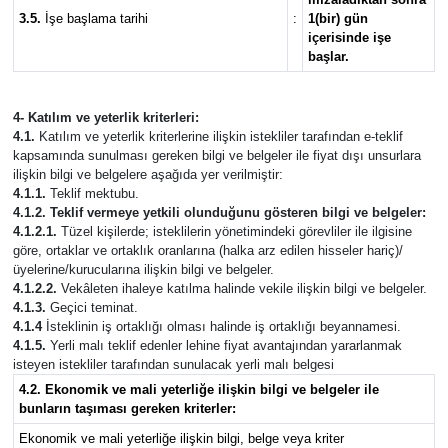
3.5.
İşe başlama tarihi
:
1(bir) gün
içerisinde işe
başlar.
4- Katılım ve yeterlik kriterleri:
4.1.
Katılım ve yeterlik kriterlerine ilişkin istekliler tarafından e-teklif
kapsamında sunulması gereken bilgi ve belgeler ile fiyat dışı unsurlara
ilişkin bilgi ve belgelere aşağıda yer verilmiştir:
4.1.1.
Teklif mektubu.
4.1.2. Teklif vermeye yetkili olunduğunu gösteren bilgi ve belgeler:
4.1.2.1.
Tüzel kişilerde; isteklilerin yönetimindeki görevliler ile ilgisine
göre, ortaklar ve ortaklık oranlarına (halka arz edilen hisseler hariç)/
üyelerine/kurucularına ilişkin bilgi ve belgeler.
4.1.2.2.
Vekâleten ihaleye katılma halinde vekile ilişkin bilgi ve belgeler.
4.1.3.
Geçici teminat.
4.1.4
İsteklinin iş ortaklığı olması halinde iş ortaklığı beyannamesi.
4.1.5.
Yerli malı teklif edenler lehine fiyat avantajından yararlanmak
isteyen istekliler tarafından sunulacak yerli malı belgesi
4.2. Ekonomik ve mali yeterliğe ilişkin bilgi ve belgeler ile
bunların taşıması gereken kriterler:
Ekonomik ve mali yeterliğe ilişkin bilgi, belge veya kriter