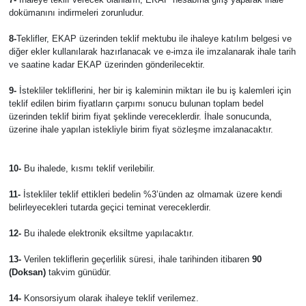
dokümanını indirmeleri zorunludur.
8-
Teklifler, EKAP üzerinden teklif mektubu ile ihaleye katılım belgesi ve
diğer ekler kullanılarak hazırlanacak ve e-imza ile imzalanarak ihale tarih
ve saatine kadar EKAP üzerinden gönderilecektir.
9-
İstekliler tekliflerini, her bir iş kaleminin miktarı ile bu iş kalemleri için
teklif edilen birim fiyatların çarpımı sonucu bulunan toplam bedel
üzerinden teklif birim fiyat şeklinde vereceklerdir. İhale sonucunda,
üzerine ihale yapılan istekliyle birim fiyat sözleşme imzalanacaktır.
10-
Bu ihalede, kısmı teklif verilebilir.
11-
İstekliler teklif ettikleri bedelin %3’ünden az olmamak üzere kendi
belirleyecekleri tutarda geçici teminat vereceklerdir.
12-
Bu ihalede elektronik eksiltme yapılacaktır.
13-
Verilen tekliflerin geçerlilik süresi, ihale tarihinden itibaren
90
(Doksan)
takvim günüdür.
14-
Konsorsiyum olarak ihaleye teklif verilemez.