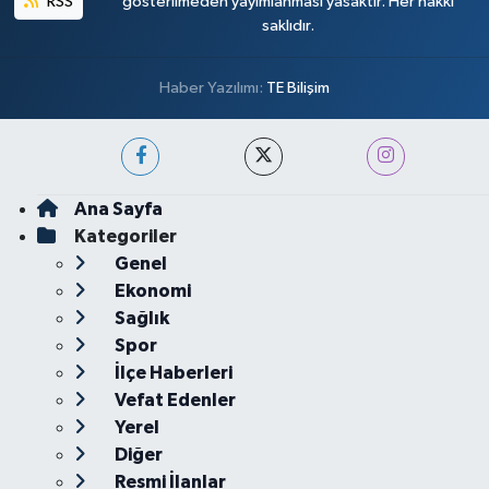
RSS
gösterilmeden yayımlanması yasaktır. Her hakkı
saklıdır.
Haber Yazılımı:
TE Bilişim
Ana Sayfa
Kategoriler
Genel
Ekonomi
Sağlık
Spor
İlçe Haberleri
Vefat Edenler
Yerel
Diğer
Resmi İlanlar