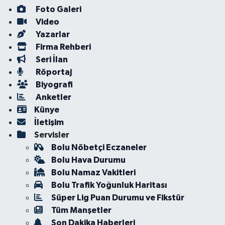
Foto Galeri
Video
Yazarlar
Firma Rehberi
Seri İlan
Röportaj
Biyografi
Anketler
Künye
İletişim
Servisler
Bolu Nöbetçi Eczaneler
Bolu Hava Durumu
Bolu Namaz Vakitleri
Bolu Trafik Yoğunluk Haritası
Süper Lig Puan Durumu ve Fikstür
Tüm Manşetler
Son Dakika Haberleri