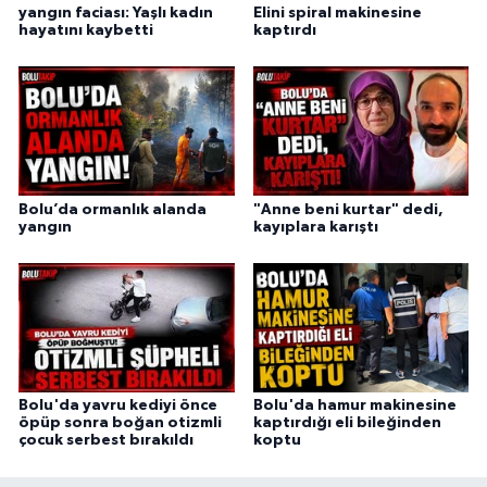
yangın faciası: Yaşlı kadın
Elini spiral makinesine
hayatını kaybetti
kaptırdı
Bolu’da ormanlık alanda
"Anne beni kurtar" dedi,
yangın
kayıplara karıştı
Bolu'da yavru kediyi önce
Bolu'da hamur makinesine
öpüp sonra boğan otizmli
kaptırdığı eli bileğinden
çocuk serbest bırakıldı
koptu