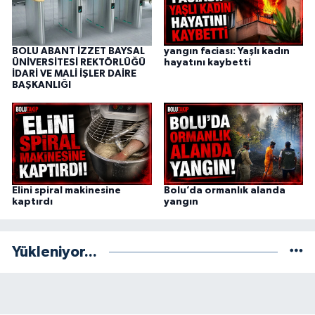
BOLU ABANT İZZET BAYSAL
yangın faciası: Yaşlı kadın
ÜNİVERSİTESİ REKTÖRLÜĞÜ
hayatını kaybetti
İDARİ VE MALİ İŞLER DAİRE
BAŞKANLIĞI
Elini spiral makinesine
Bolu’da ormanlık alanda
kaptırdı
yangın
Yükleniyor...