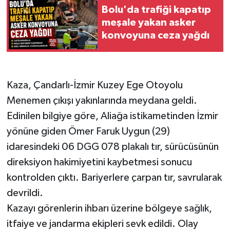
Bolu'da trafiği kapatıp
meşale yakan asker
konvoyuna ceza yağdı
Kaza, Çandarlı-İzmir Kuzey Ege Otoyolu
Menemen çıkışı yakınlarında meydana geldi.
Edinilen bilgiye göre, Aliağa istikametinden İzmir
yönüne giden Ömer Faruk Uygun (29)
idaresindeki 06 DGG 078 plakalı tır, sürücüsünün
direksiyon hakimiyetini kaybetmesi sonucu
kontrolden çıktı. Bariyerlere çarpan tır, savrularak
devrildi.
Kazayı görenlerin ihbarı üzerine bölgeye sağlık,
itfaiye ve jandarma ekipleri sevk edildi. Olay