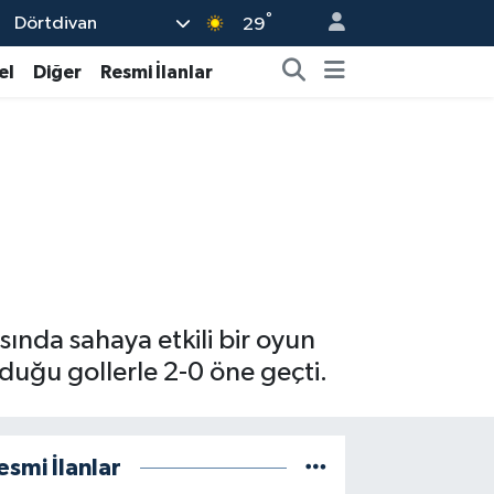
°
Dörtdivan
29
el
Diğer
Resmi İlanlar
sında sahaya etkili bir oyun
lduğu gollerle 2-0 öne geçti.
esmi İlanlar