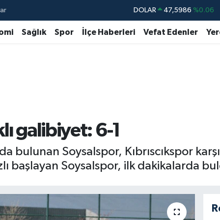
ar
DOLAR
47,5986
%0.06
EURO
55,0700
%0.1
omi
Sağlık
Spor
İlçe Haberleri
Vefat Edenler
Yer
STERLİN
64,2438
%0.21
GRAM ALTIN
6513.94
%0.32
BİST100
13.768
%48
BITCOIN
64.602,05
%0.69
ı galibiyet: 6-1
nda bulunan Soysalspor, Kıbrıscıkspor karşı
zlı başlayan Soysalspor, ilk dakikalarda bu
R