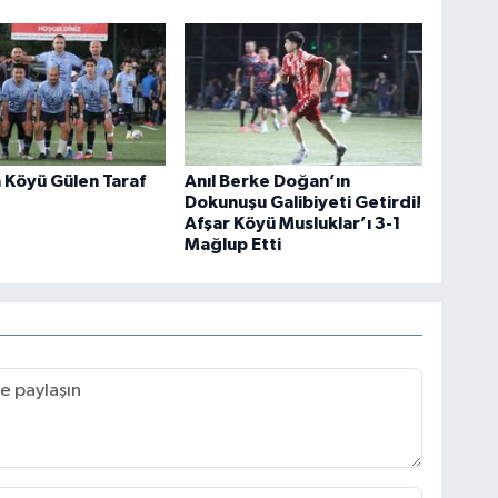
 Köyü Gülen Taraf
Anıl Berke Doğan’ın
Dokunuşu Galibiyeti Getirdi!
Afşar Köyü Musluklar’ı 3-1
Mağlup Etti