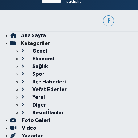
saklıdır.
Ana Sayfa
Kategoriler
Genel
Ekonomi
Sağlık
Spor
İlçe Haberleri
Vefat Edenler
Yerel
Diğer
Resmi İlanlar
Foto Galeri
Video
Yazarlar