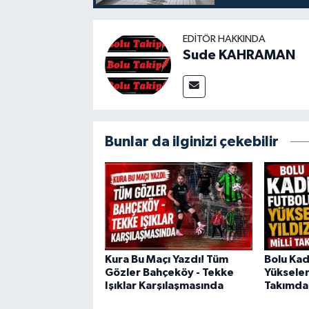
EDITÖR HAKKINDA
Sude KAHRAMAN
Bunlar da ilginizi çekebilir
Kura Bu Maçı Yazdı! Tüm
Bolu Kad
Gözler Bahçeköy - Tekke
Yükselen 
Işıklar Karşılaşmasında
Takımda