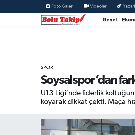
Foto Galeri
Videolar
Yazarl
Genel
Ekon
SPOR
Soysalspor’dan farkl
U13 Ligi’nde liderlik koltuğu
koyarak dikkat çekti. Maça hı