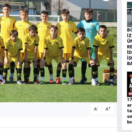
B
İ
Ü
R
İD
İŞ
B
17
ar
-
+
A
A
ta
sı
bı