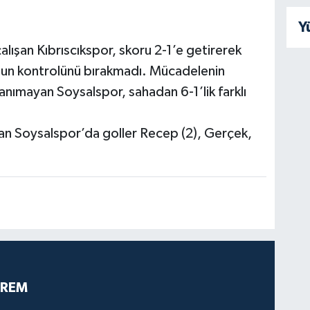
Y
ışan Kıbrıscıkspor, skoru 2-1’e getirerek
nun kontrolünü bırakmadı. Mücadelenin
anımayan Soysalspor, sahadan 6-1’lik farklı
an Soysalspor’da goller Recep (2), Gerçek,
PREM