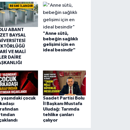
RESMİ İLANDIR
OLU ABANT
"Anne sütü,
ZZET BAYSAL
bebeğin sağlıklı
NİVERSİTESİ
gelişimi için en
EKTÖRLÜĞÜ
ideal besindir"
ARİ VE MALİ
LER DAİRE
AŞKANLIĞI
 yaşındaki çocuk
Saadet Partisi Bolu
kadaşı
İl Başkanı Mustafa
rafından
Uludağ: Tarımda
rtından
tehlike çanları
çaklandı
çalıyor