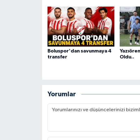
Boluspor'dan savunmaya 4
Yazıören
transfer
Oldu..
Yorumlar