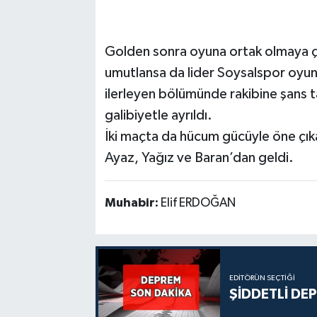
Golden sonra oyuna ortak olmaya çal
umutlansa da lider Soysalspor oyu
ilerleyen bölümünde rakibine şans t
galibiyetle ayrıldı.
İki maçta da hücum gücüyle öne çık
Ayaz, Yağız ve Baran’dan geldi.
Muhabir:
Elif ERDOĞAN
EDITÖRÜN SEÇTIĞI
ŞİDDETLİ DE