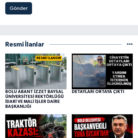
Gönder
Resmi İlanlar
RESMİ İLANDIR
BOLU ABANT İZZET BAYSAL
DETAYLARI ORTAYA ÇIKTI
ÜNİVERSİTESİ REKTÖRLÜĞÜ
İDARİ VE MALİ İŞLER DAİRE
BAŞKANLIĞI