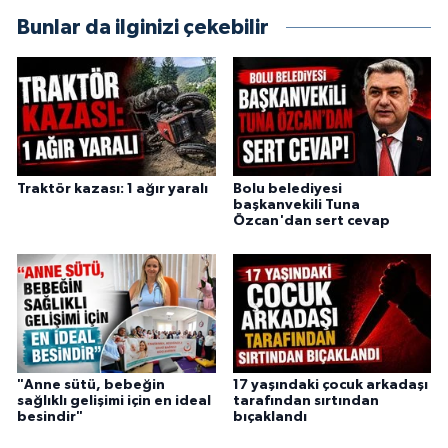
Bunlar da ilginizi çekebilir
Traktör kazası: 1 ağır yaralı
Bolu belediyesi
başkanvekili Tuna
Özcan'dan sert cevap
"Anne sütü, bebeğin
17 yaşındaki çocuk arkadaşı
sağlıklı gelişimi için en ideal
tarafından sırtından
besindir"
bıçaklandı