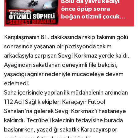
Bolu'da yavru kediyi
önce öpüp sonra
boğan otizmli çocuk
serbest bırakıldı
Karşılaşmanın 81. dakikasında rakip takımın golü
sonrasında yaşanan bir pozisyonda takım
arkadaşıyla çarpışan Sevgi Korkmaz yerde kaldı.
Ayağından sakatlanan deneyimli file bekçisi,
yaşadığı ağrılar nedeniyle mücadeleye devam
edemedi.
Saha içerisinde yapılan ilk müdahalenin ardından
112 Acil Sağlık ekipleri Karaçayır Futbol
Sahaları'na gelerek Sevgi Korkmaz'ı hastaneye
kaldırdı. Tecrübeli kalecinin tedavisine burada
başlanırken, yaşadığı sakatlık Karacayırspor