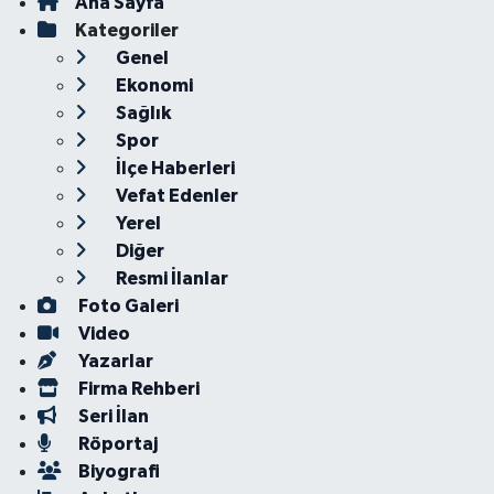
Ana Sayfa
Kategoriler
Genel
Ekonomi
Sağlık
Spor
İlçe Haberleri
Vefat Edenler
Yerel
Diğer
Resmi İlanlar
Foto Galeri
Video
Yazarlar
Firma Rehberi
Seri İlan
Röportaj
Biyografi