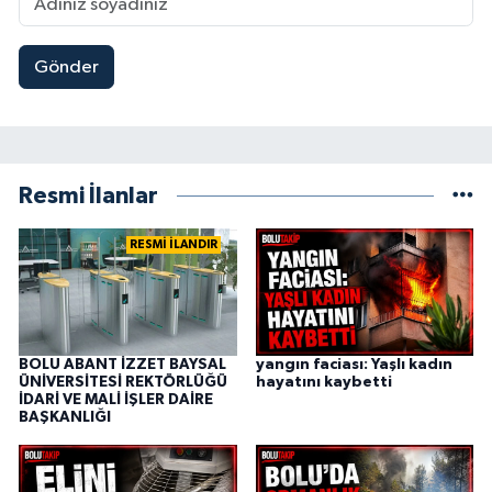
Gönder
Resmi İlanlar
RESMİ İLANDIR
BOLU ABANT İZZET BAYSAL
yangın faciası: Yaşlı kadın
ÜNİVERSİTESİ REKTÖRLÜĞÜ
hayatını kaybetti
İDARİ VE MALİ İŞLER DAİRE
BAŞKANLIĞI