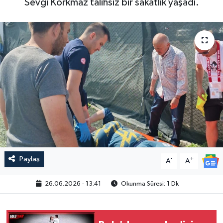
Sevgi Korkmaz talihsiz bir sakatlık yaşadı.
Paylaş
-
+
A
A
26.06.2026 - 13:41
Okunma Süresi: 1 Dk