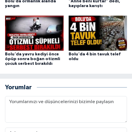
Bolu’da ormanlık alanda
"Anne beni kurtar" dedi,
yangın
kayıplara karıştı
Bolu'da yavru kediyi önce
Bolu'da 4 bin tavuk telef
öpüp sonra boğan otizmli
oldu
çocuk serbest bırakıldı
Yorumlar