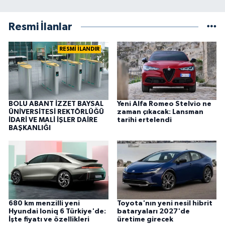
Resmi İlanlar
RESMİ İLANDIR
BOLU ABANT İZZET BAYSAL
Yeni Alfa Romeo Stelvio ne
ÜNİVERSİTESİ REKTÖRLÜĞÜ
zaman çıkacak: Lansman
İDARİ VE MALİ İŞLER DAİRE
tarihi ertelendi
BAŞKANLIĞI
680 km menzilli yeni
Toyota'nın yeni nesil hibrit
Hyundai Ioniq 6 Türkiye'de:
bataryaları 2027'de
İşte fiyatı ve özellikleri
üretime girecek