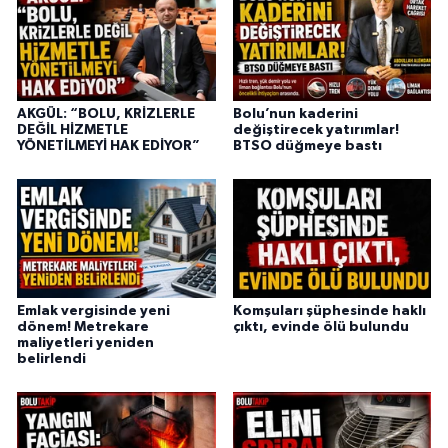
AKGÜL: “BOLU, KRİZLERLE
Bolu’nun kaderini
DEĞİL HİZMETLE
değiştirecek yatırımlar!
YÖNETİLMEYİ HAK EDİYOR”
BTSO düğmeye bastı
Emlak vergisinde yeni
Komşuları şüphesinde haklı
dönem! Metrekare
çıktı, evinde ölü bulundu
maliyetleri yeniden
belirlendi