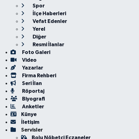
Spor
İlçe Haberleri
Vefat Edenler
Yerel
Diğer
Resmi İlanlar
Foto Galeri
Video
Yazarlar
Firma Rehberi
Seri İlan
Röportaj
Biyografi
Anketler
Künye
İletişim
Servisler
Bolu Nöbetçi Eczaneler