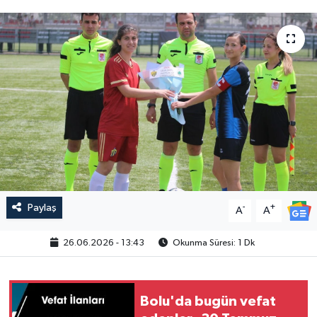
Paylaş
-
+
A
A
26.06.2026 - 13:43
Okunma Süresi: 1 Dk
Bolu'da bugün vefat