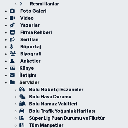
Resmi İlanlar
Foto Galeri
Video
Yazarlar
Firma Rehberi
Seri İlan
Röportaj
Biyografi
Anketler
Künye
İletişim
Servisler
Bolu Nöbetçi Eczaneler
Bolu Hava Durumu
Bolu Namaz Vakitleri
Bolu Trafik Yoğunluk Haritası
Süper Lig Puan Durumu ve Fikstür
Tüm Manşetler