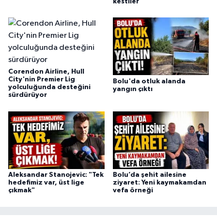
kestiler
Corendon Airline, Hull
City'nin Premier Lig
Bolu'da otluk alanda
yolculuğunda desteğini
yangın çıktı
sürdürüyor
Aleksandar Stanojevic: "Tek
Bolu’da şehit ailesine
hedefimiz var, üst lige
ziyaret: Yeni kaymakamdan
çıkmak"
vefa örneği