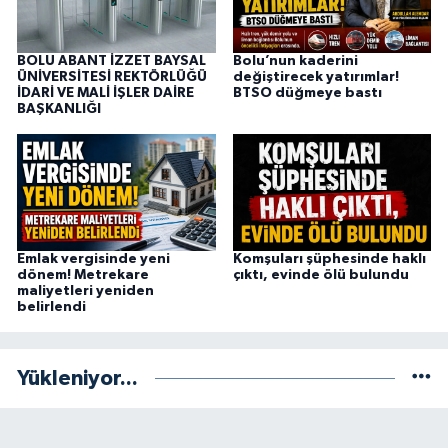
BOLU ABANT İZZET BAYSAL
Bolu’nun kaderini
ÜNİVERSİTESİ REKTÖRLÜĞÜ
değiştirecek yatırımlar!
İDARİ VE MALİ İŞLER DAİRE
BTSO düğmeye bastı
BAŞKANLIĞI
Emlak vergisinde yeni
Komşuları şüphesinde haklı
dönem! Metrekare
çıktı, evinde ölü bulundu
maliyetleri yeniden
belirlendi
Yükleniyor...