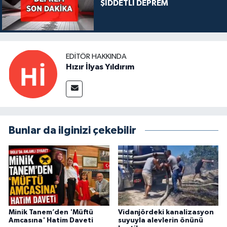
ŞİDDETLİ DEPREM
EDITÖR HAKKINDA
Hızır İlyas Yıldırım
Bunlar da ilginizi çekebilir
Minik Tanem’den 'Müftü
Vidanjördeki kanalizasyon
Amcasına' Hatim Daveti
suyuyla alevlerin önünü