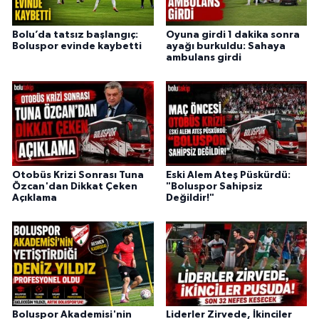
Bolu’da tatsız başlangıç:
Oyuna girdi 1 dakika sonra
Boluspor evinde kaybetti
ayağı burkuldu: Sahaya
ambulans girdi
Otobüs Krizi Sonrası Tuna
Eski Alem Ateş Püskürdü:
Özcan'dan Dikkat Çeken
"Boluspor Sahipsiz
Açıklama
Değildir!"
Boluspor Akademisi'nin
Liderler Zirvede, İkinciler