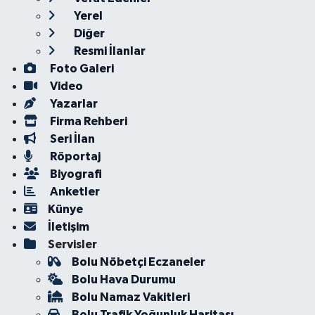
Yerel
Diğer
Resmi İlanlar
Foto Galeri
Video
Yazarlar
Firma Rehberi
Seri İlan
Röportaj
Biyografi
Anketler
Künye
İletişim
Servisler
Bolu Nöbetçi Eczaneler
Bolu Hava Durumu
Bolu Namaz Vakitleri
Bolu Trafik Yoğunluk Haritası