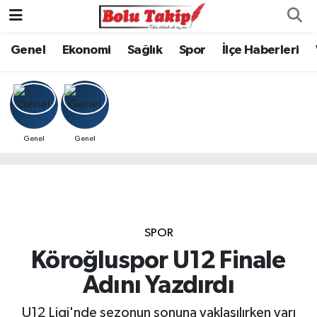
Genel
Ekonomi
Sağlık
Spor
İlçe Haberleri
Genel
Genel
SPOR
Köroğluspor U12 Finale
Adını Yazdırdı
U12 Ligi'nde sezonun sonuna yaklaşılırken yarı