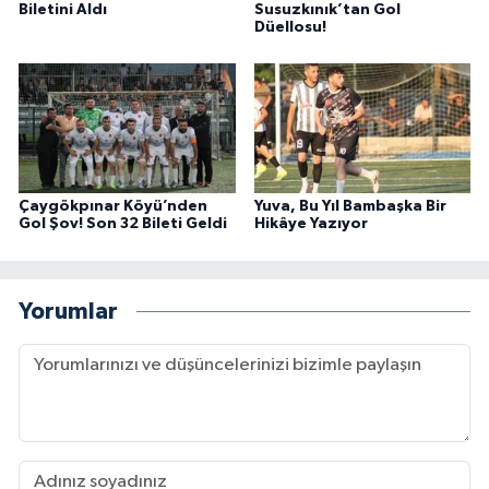
Biletini Aldı
Susuzkınık’tan Gol
Düellosu!
Çaygökpınar Köyü’nden
Yuva, Bu Yıl Bambaşka Bir
Gol Şov! Son 32 Bileti Geldi
Hikâye Yazıyor
Yorumlar