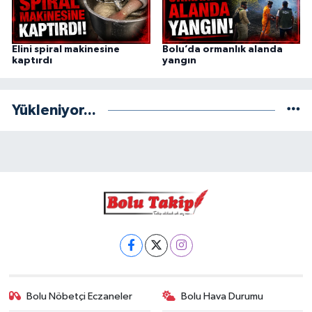
Elini spiral makinesine
Bolu’da ormanlık alanda
kaptırdı
yangın
Yükleniyor...
Bolu Nöbetçi Eczaneler
Bolu Hava Durumu