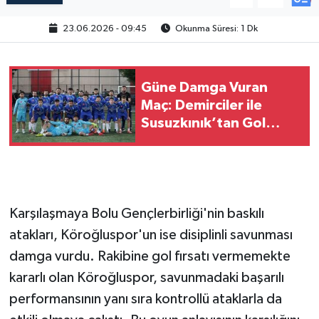
23.06.2026 - 09:45
Okunma Süresi: 1 Dk
Güne Damga Vuran
Maç: Demirciler ile
Susuzkınık’tan Gol
Düellosu!
Karşılaşmaya Bolu Gençlerbirliği'nin baskılı
atakları, Köroğluspor'un ise disiplinli savunması
damga vurdu. Rakibine gol fırsatı vermemekte
kararlı olan Köroğluspor, savunmadaki başarılı
performansının yanı sıra kontrollü ataklarla da