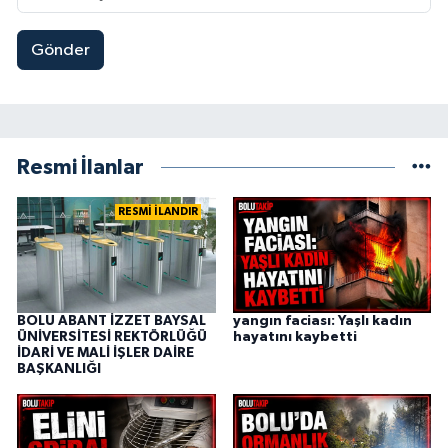
Gönder
Resmi İlanlar
RESMİ İLANDIR
BOLU ABANT İZZET BAYSAL
yangın faciası: Yaşlı kadın
ÜNİVERSİTESİ REKTÖRLÜĞÜ
hayatını kaybetti
İDARİ VE MALİ İŞLER DAİRE
BAŞKANLIĞI