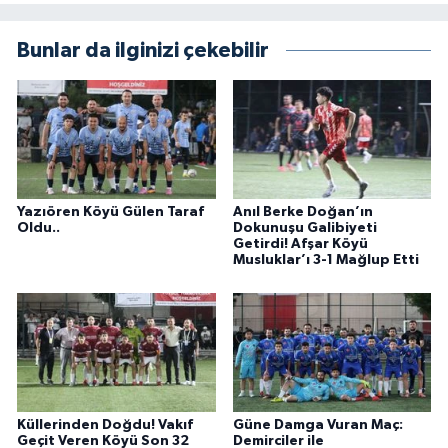
Bunlar da ilginizi çekebilir
Yazıören Köyü Gülen Taraf
Anıl Berke Doğan’ın
Oldu..
Dokunuşu Galibiyeti
Getirdi! Afşar Köyü
Musluklar’ı 3-1 Mağlup Etti
Küllerinden Doğdu! Vakıf
Güne Damga Vuran Maç:
Geçit Veren Köyü Son 32
Demirciler ile