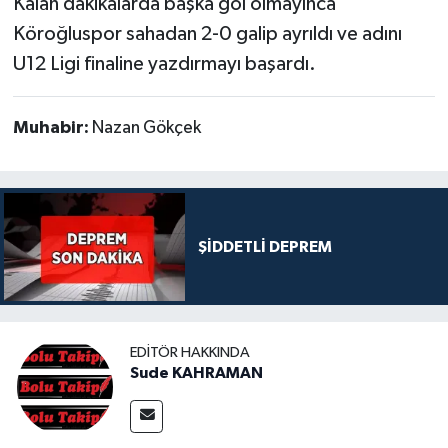
Kalan dakikalarda başka gol olmayınca
Köroğluspor sahadan 2-0 galip ayrıldı ve adını
U12 Ligi finaline yazdırmayı başardı.
Muhabir:
Nazan Gökçek
ŞİDDETLİ DEPREM
EDITÖR HAKKINDA
Sude KAHRAMAN