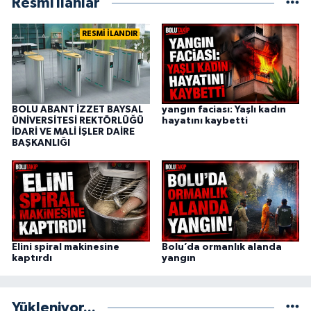
Resmi İlanlar
RESMİ İLANDIR
BOLU ABANT İZZET BAYSAL
yangın faciası: Yaşlı kadın
ÜNİVERSİTESİ REKTÖRLÜĞÜ
hayatını kaybetti
İDARİ VE MALİ İŞLER DAİRE
BAŞKANLIĞI
Elini spiral makinesine
Bolu’da ormanlık alanda
kaptırdı
yangın
Yükleniyor...