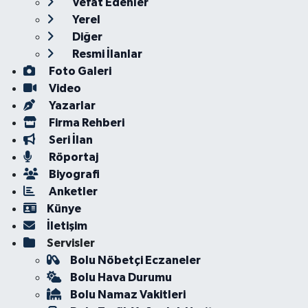
Vefat Edenler
Yerel
Diğer
Resmi İlanlar
Foto Galeri
Video
Yazarlar
Firma Rehberi
Seri İlan
Röportaj
Biyografi
Anketler
Künye
İletişim
Servisler
Bolu Nöbetçi Eczaneler
Bolu Hava Durumu
Bolu Namaz Vakitleri