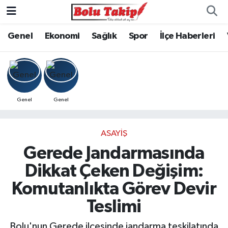
Genel
Ekonomi
Sağlık
Spor
İlçe Haberleri
Genel
Genel
ASAYIŞ
Gerede Jandarmasında
Dikkat Çeken Değişim:
Komutanlıkta Görev Devir
Teslimi
Bolu'nun Gerede ilçesinde jandarma teşkilatında