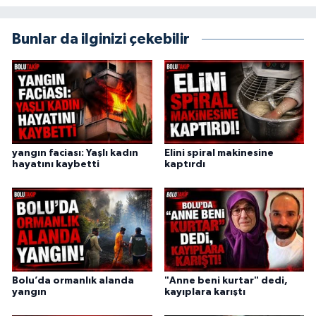
Bunlar da ilginizi çekebilir
yangın faciası: Yaşlı kadın
Elini spiral makinesine
hayatını kaybetti
kaptırdı
Bolu’da ormanlık alanda
"Anne beni kurtar" dedi,
yangın
kayıplara karıştı