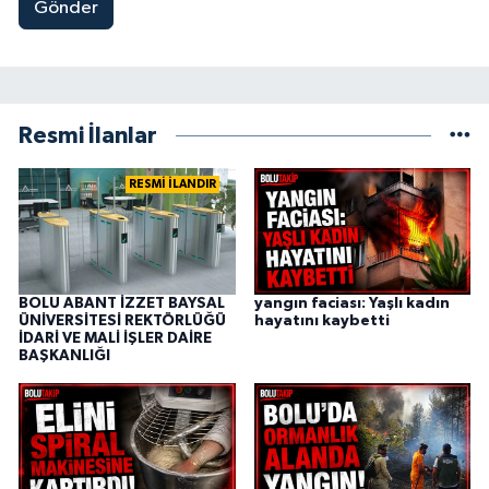
Gönder
Resmi İlanlar
RESMİ İLANDIR
BOLU ABANT İZZET BAYSAL
yangın faciası: Yaşlı kadın
ÜNİVERSİTESİ REKTÖRLÜĞÜ
hayatını kaybetti
İDARİ VE MALİ İŞLER DAİRE
BAŞKANLIĞI