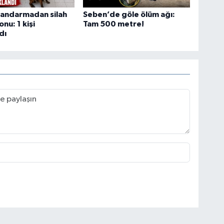
jandarmadan silah
Seben’de göle ölüm ağı:
nu: 1 kişi
Tam 500 metre!
dı