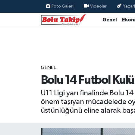
Foto Galeri
Videolar
Yazarl
Genel
Ekon
GENEL
Bolu 14 Futbol Kulü
U11 Ligi yarı finalinde Bolu 14
önem taşıyan mücadelede oyun
üstünlüğünü eline alarak başar