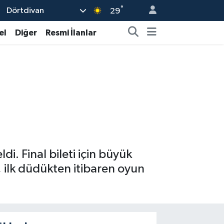
°
Dörtdivan
29
el
Diğer
Resmi İlanlar
di. Final bileti için büyük
 ilk düdükten itibaren oyun