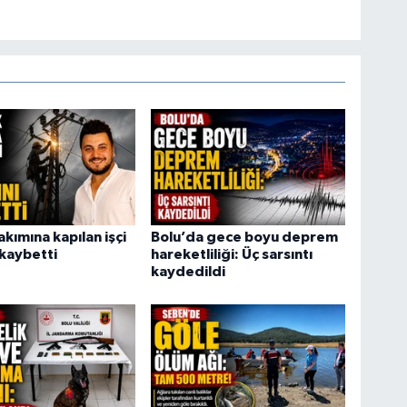
akımına kapılan işçi
Bolu’da gece boyu deprem
 kaybetti
hareketliliği: Üç sarsıntı
kaydedildi