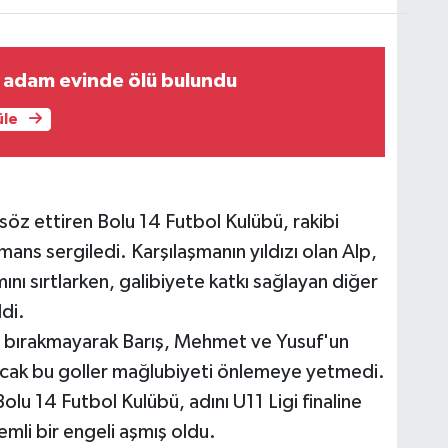
i adam evinde ölü bulundu
üle
 söz ettiren Bolu 14 Futbol Kulübü, rakibi
mans sergiledi. Karşılaşmanın yıldızı olan Alp,
mını sırtlarken, galibiyete katkı sağlayan diğer
di.
i bırakmayarak Barış, Mehmet ve Yusuf'un
 Ancak bu goller mağlubiyeti önlemeye yetmedi.
olu 14 Futbol Kulübü, adını U11 Ligi finaline
mli bir engeli aşmış oldu.