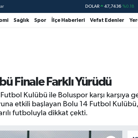
ar
DOLAR
47,7436
%0.18
EURO
55,2510
%0.32
omi
Sağlık
Spor
İlçe Haberleri
Vefat Edenler
Yer
STERLİN
64,4811
%0.38
GRAM ALTIN
6660.55
%0.03
BİST100
13.779
%-14
BITCOIN
64.944,08
%-0.18
bü Finale Farklı Yürüdü
 Futbol Kulübü ile Boluspor karşı karşıya gel
a etkili başlayan Bolu 14 Futbol Kulübü,
ılı futboluyla dikkat çekti.