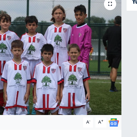
Y
-
+
A
A