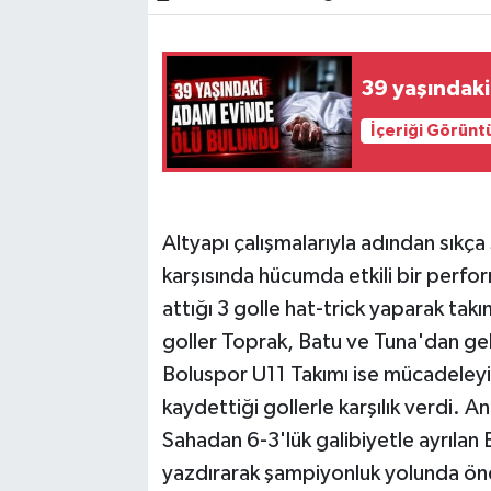
39 yaşındak
İçeriği Görünt
Altyapı çalışmalarıyla adından sıkça
karşısında hücumda etkili bir perfor
attığı 3 golle hat-trick yaparak takı
goller Toprak, Batu ve Tuna'dan gel
Boluspor U11 Takımı ise mücadeley
kaydettiği gollerle karşılık verdi.
Sahadan 6-3'lük galibiyetle ayrılan B
yazdırarak şampiyonluk yolunda öne