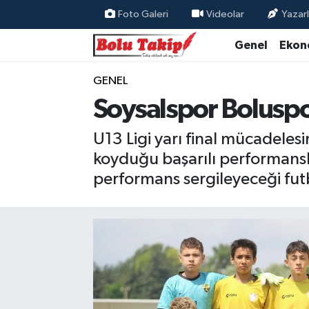
Foto Galeri
Videolar
Yazarl
Genel
Ekon
GENEL
Soysalspor Boluspor
U13 Ligi yarı final mücadeles
koyduğu başarılı performansla
performans sergileyeceği fut