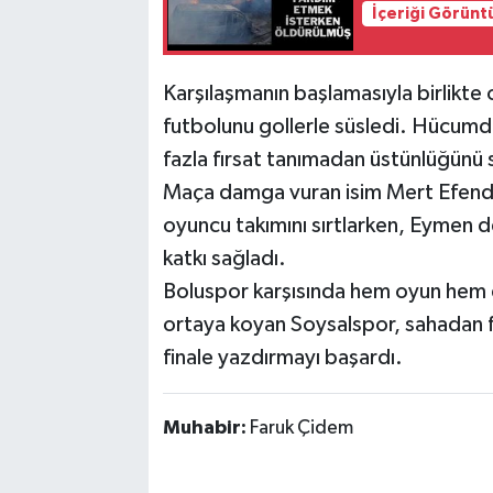
İçeriği Görünt
Karşılaşmanın başlamasıyla birlikte 
futbolunu gollerle süsledi. Hücumda
fazla fırsat tanımadan üstünlüğünü 
Maça damga vuran isim Mert Efendim 
oyuncu takımını sırtlarken, Eymen de
katkı sağladı.
Boluspor karşısında hem oyun hem 
ortaya koyan Soysalspor, sahadan far
finale yazdırmayı başardı.
Muhabir:
Faruk Çidem