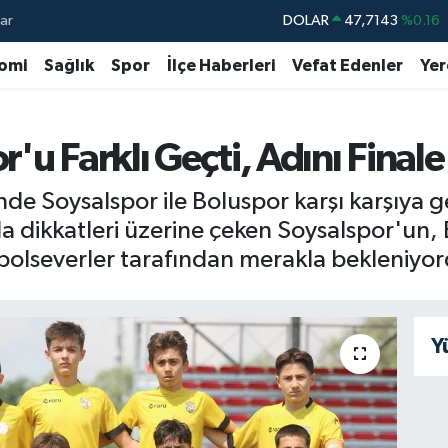
ar
DOLAR
47,7143
%0.16
EURO
55,0317
%-0.02
omi
Sağlık
Spor
İlçe Haberleri
Vefat Edenler
Yer
STERLİN
64,2463
%0.07
GRAM ALTIN
6574.81
%1.44
'u Farklı Geçti, Adını Finale
BİST100
13.799
%70
inde Soysalspor ile Boluspor karşı karşıya
BITCOIN
64.225,61
%-0.63
 dikkatleri üzerine çeken Soysalspor'un, B
bolseverler tarafından merakla bekleniyor
Y