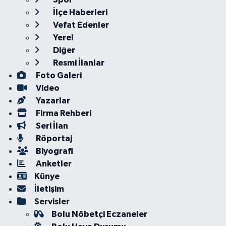
İlçe Haberleri
Vefat Edenler
Yerel
Diğer
Resmi İlanlar
Foto Galeri
Video
Yazarlar
Firma Rehberi
Seri İlan
Röportaj
Biyografi
Anketler
Künye
İletişim
Servisler
Bolu Nöbetçi Eczaneler