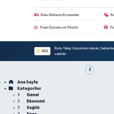
Bolu Nöbetçi Eczaneler
B
Puan Durumu ve Fikstür
Tü
Bolu Takip Gazetesi olarak, haberle
RSS
saklıdır.
Ana Sayfa
Kategoriler
Genel
Ekonomi
Sağlık
Spor