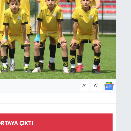
-
+
A
A
RTAYA ÇIKTI