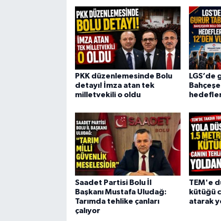
PKK düzenlemesinde Bolu
LGS’de g
detayı! İmza atan tek
Bahçeşeh
milletvekili o oldu
hedefler
Saadet Partisi Bolu İl
TEM'e dü
Başkanı Mustafa Uludağ:
kütüğü c
Tarımda tehlike çanları
atarak y
çalıyor