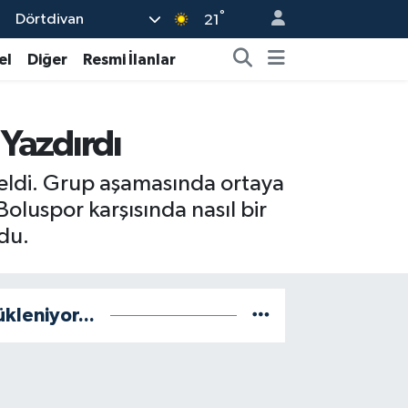
°
Dörtdivan
21
el
Diğer
Resmi İlanlar
 Yazdırdı
 geldi. Grup aşamasında ortaya
oluspor karşısında nasıl bir
du.
ükleniyor...