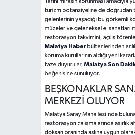
Tarihi mirasın korunması amacıyla y
turizm potansiyeline de doğrudan ta
gelenlerinin yaşadığı bu görkemli ko
müzeler ve geleneksel el sanatları me
restorasyon takvimini, açılış törenl
Malatya Haber
bültenlerinden anlık 
koruma kurullarının aldığı yeni karar
taze duyurular,
Malatya Son Dakik
beğenisine sunuluyor.
BEŞKONAKLAR SAN
MERKEZİ OLUYOR
Malatya Saray Mahallesi'nde buluna
restorasyon çalışmalarında asırlık 
doksan oranında aslına uygun olarak 