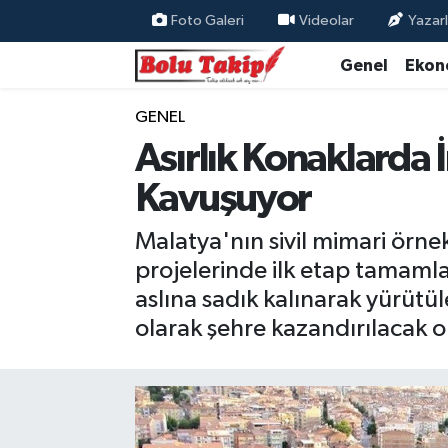
Foto Galeri
Videolar
Yazarl
Genel
Ekon
GENEL
Asırlık Konaklarda İ
Kavuşuyor
Malatya'nın sivil mimari örne
projelerinde ilk etap tamamla
aslına sadık kalınarak yürütül
olarak şehre kazandırılacak ola