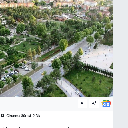
-
+
A
A
Okunma Süresi: 2 Dk