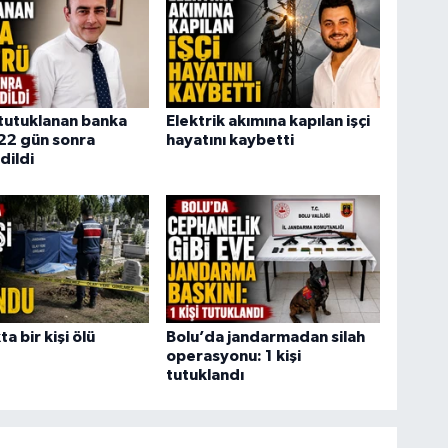
tutuklanan banka
Elektrik akımına kapılan işçi
22 gün sonra
hayatını kaybetti
dildi
a bir kişi ölü
Bolu’da jandarmadan silah
operasyonu: 1 kişi
tutuklandı