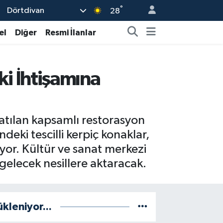
°
Dörtdivan
28
el
Diğer
Resmi İlanlar
ski İhtişamına
latılan kapsamlı restorasyon
eki tescilli kerpiç konaklar,
ıyor. Kültür ve sanat merkezi
i gelecek nesillere aktaracak.
ükleniyor...