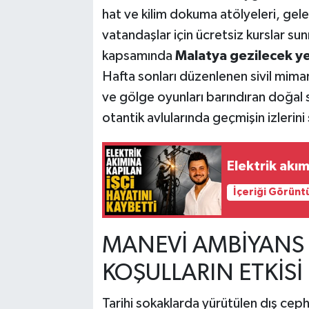
hat ve kilim dokuma atölyeleri, gel
vatandaşlar için ücretsiz kurslar su
kapsamında
Malatya gezilecek ye
Hafta sonları düzenlenen sivil mimari 
ve gölge oyunları barındıran doğal s
otantik avlularında geçmişin izlerini
Elektrik akım
İçeriği Görünt
MANEVİ AMBİYANS 
KOŞULLARIN ETKİSİ
Tarihi sokaklarda yürütülen dış cep