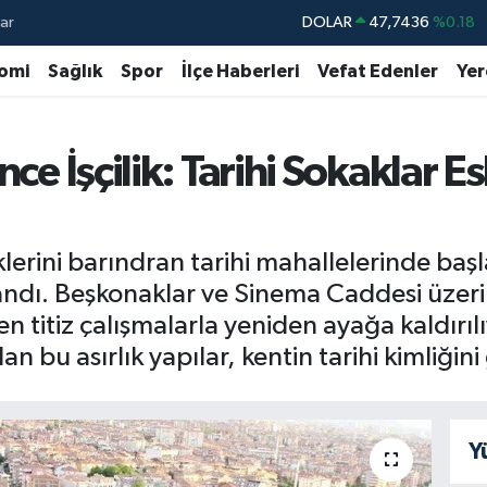
ar
DOLAR
47,7436
%0.18
EURO
55,2510
%0.32
omi
Sağlık
Spor
İlçe Haberleri
Vefat Edenler
Yer
STERLİN
64,4811
%0.38
GRAM ALTIN
6660.55
%0.03
nce İşçilik: Tarihi Sokaklar E
BİST100
13.779
%-14
BITCOIN
64.944,08
%-0.18
klerini barındran tarihi mahallelerinde baş
ndı. Beşkonaklar ve Sinema Caddesi üzerind
en titiz çalışmalarla yeniden ayağa kaldırıl
n bu asırlık yapılar, kentin tarihi kimliğin
Y