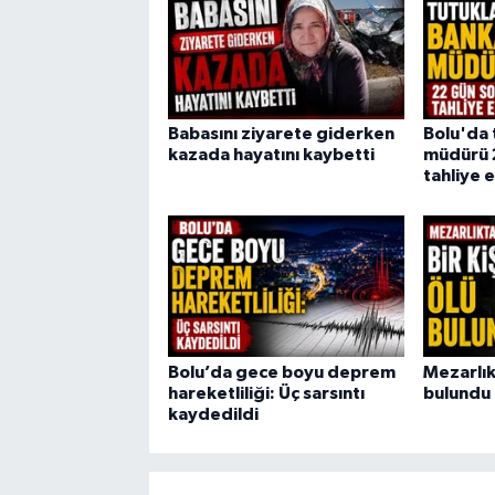
Babasını ziyarete giderken
Bolu'da 
kazada hayatını kaybetti
müdürü 
tahliye e
Bolu’da gece boyu deprem
Mezarlıkt
hareketliliği: Üç sarsıntı
bulundu
kaydedildi