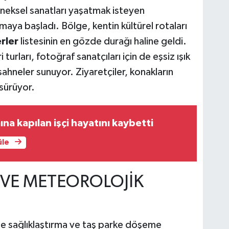
eneksel sanatları yaşatmak isteyen
nmaya başladı. Bölge, kentin kültürel rotaları
rler
listesinin en gözde durağı haline geldi.
turları, fotoğraf sanatçıları için de eşsiz ışık
ahneler sunuyor. Ziyaretçiler, konakların
 sürüyor.
ına kapılan işçi hayatını kaybetti
üle
VE METEOROLOJİK
he sağlıklaştırma ve taş parke döşeme