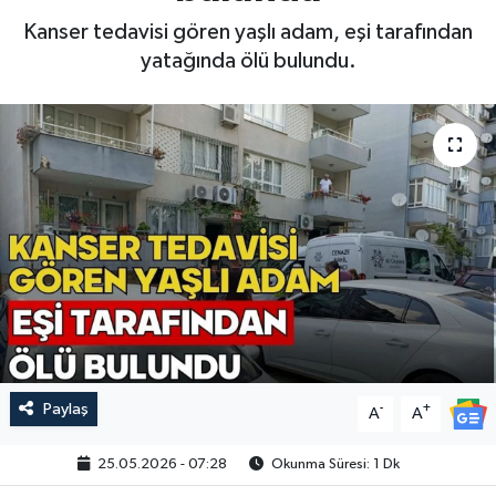
Kanser tedavisi gören yaşlı adam, eşi tarafından
yatağında ölü bulundu.
Paylaş
-
+
A
A
25.05.2026 - 07:28
Okunma Süresi: 1 Dk