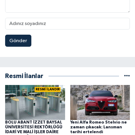
Gönder
Resmi İlanlar
RESMİ İLANDIR
BOLU ABANT İZZET BAYSAL
Yeni Alfa Romeo Stelvio ne
ÜNİVERSİTESİ REKTÖRLÜĞÜ
zaman çıkacak: Lansman
İDARİ VE MALİ İŞLER DAİRE
tarihi ertelendi