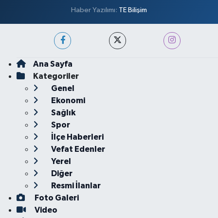
Haber Yazılımı:
TE Bilişim
Ana Sayfa
Kategoriler
Genel
Ekonomi
Sağlık
Spor
İlçe Haberleri
Vefat Edenler
Yerel
Diğer
Resmi İlanlar
Foto Galeri
Video