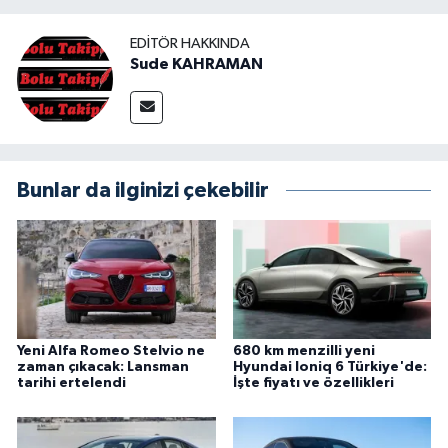
EDITÖR HAKKINDA
Sude KAHRAMAN
Bunlar da ilginizi çekebilir
Yeni Alfa Romeo Stelvio ne
680 km menzilli yeni
zaman çıkacak: Lansman
Hyundai Ioniq 6 Türkiye'de:
tarihi ertelendi
İşte fiyatı ve özellikleri