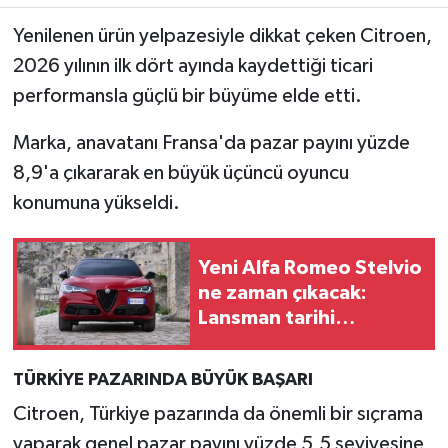
Yenilenen ürün yelpazesiyle dikkat çeken Citroen,
2026 yılının ilk dört ayında kaydettiği ticari
performansla güçlü bir büyüme elde etti.
Marka, anavatanı Fransa'da pazar payını yüzde
8,9'a çıkararak en büyük üçüncü oyuncu
konumuna yükseldi.
Yeni Alfa Romeo Stelvio
ne zaman çıkacak:
Lansman tarihi
ertelendi
TÜRKİYE PAZARINDA BÜYÜK BAŞARI
Citroen, Türkiye pazarında da önemli bir sıçrama
yaparak genel pazar payını yüzde 5,5 seviyesine