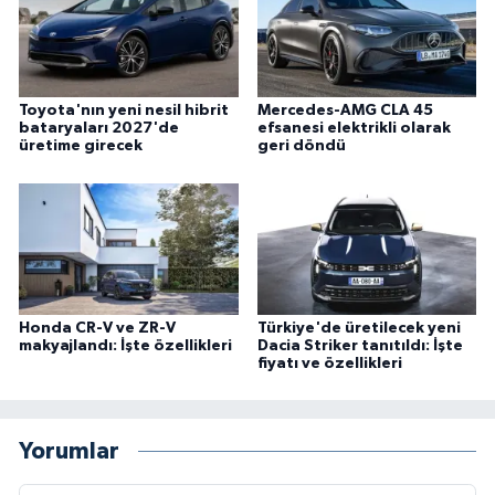
Toyota'nın yeni nesil hibrit
Mercedes-AMG CLA 45
bataryaları 2027'de
efsanesi elektrikli olarak
üretime girecek
geri döndü
Honda CR-V ve ZR-V
Türkiye'de üretilecek yeni
makyajlandı: İşte özellikleri
Dacia Striker tanıtıldı: İşte
fiyatı ve özellikleri
Yorumlar