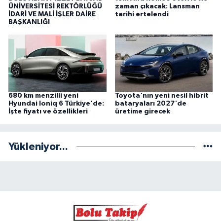
ÜNİVERSİTESİ REKTÖRLÜĞÜ
zaman çıkacak: Lansman
İDARİ VE MALİ İŞLER DAİRE
tarihi ertelendi
BAŞKANLIĞI
680 km menzilli yeni
Toyota'nın yeni nesil hibrit
Hyundai Ioniq 6 Türkiye'de:
bataryaları 2027'de
İşte fiyatı ve özellikleri
üretime girecek
Yükleniyor...