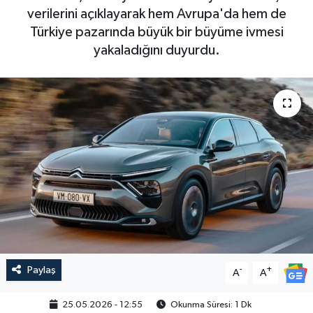
verilerini açıklayarak hem Avrupa'da hem de
Türkiye pazarında büyük bir büyüme ivmesi
yakaladığını duyurdu.
Paylaş
-
+
A
A
25.05.2026 - 12:55
Okunma Süresi: 1 Dk