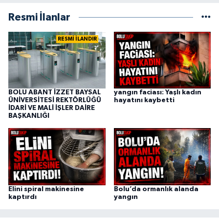
Resmi İlanlar
RESMİ İLANDIR
BOLU ABANT İZZET BAYSAL
yangın faciası: Yaşlı kadın
ÜNİVERSİTESİ REKTÖRLÜĞÜ
hayatını kaybetti
İDARİ VE MALİ İŞLER DAİRE
BAŞKANLIĞI
Elini spiral makinesine
Bolu’da ormanlık alanda
kaptırdı
yangın