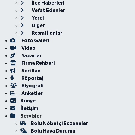
İlçe Haberleri
Vefat Edenler
Yerel
Diğer
Resmi İlanlar
Foto Galeri
Video
Yazarlar
Firma Rehberi
Seri İlan
Röportaj
Biyografi
Anketler
Künye
İletişim
Servisler
Bolu Nöbetçi Eczaneler
Bolu Hava Durumu