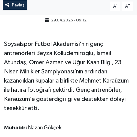
Paylaş
-
+
A
A
29.04.2026 - 09:12
Soysalspor Futbol Akademisi’nin genç
antrenörleri Beyza Kolludemiroğlu, İsmail
Atundaş, Ömer Azman ve Uğur Kaan Bilgi, 23
Nisan Minikler Şampiyonası’nın ardından
kazandıkları kupalarla birlikte Mehmet Karaüzüm
ile hatıra fotoğrafı çektirdi. Genç antrenörler,
Karaüzüm’e gösterdiği ilgi ve destekten dolayı
teşekkür etti.
Muhabir:
Nazan Gökçek